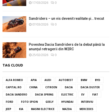
17/03/2026
0
Sandriders – un vis devenit realitate și… trecut
07/03/2026
0
Povestea Dacia Sandriders de la debut până la
anunțul retragerii din W2RC
25/02/2026
0
TAG CLOUD
ALFA ROMEO
APIA
AUDI
AUTOBEST
BMW
BYD
CAPITAL.RO
CHINA
CITROEN
DACIA
DACIA DUSTER
DACIA SANDERO
DACIA SPRING
ELECTRIC
EV
FIAT
FORD
FOTO SPION
GEELY
HYUNDAI
INTERVIU
JEEP
KIA
MASINI ELECTRICE
MAZDA
MERCEDES