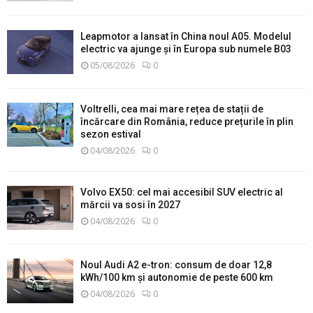
Leapmotor a lansat în China noul A05. Modelul
electric va ajunge și în Europa sub numele B03
05/08/2026
0
Voltrelli, cea mai mare rețea de stații de
încărcare din România, reduce prețurile în plin
sezon estival
04/08/2026
0
Volvo EX50: cel mai accesibil SUV electric al
mărcii va sosi în 2027
04/08/2026
0
Noul Audi A2 e-tron: consum de doar 12,8
kWh/100 km și autonomie de peste 600 km
04/08/2026
0