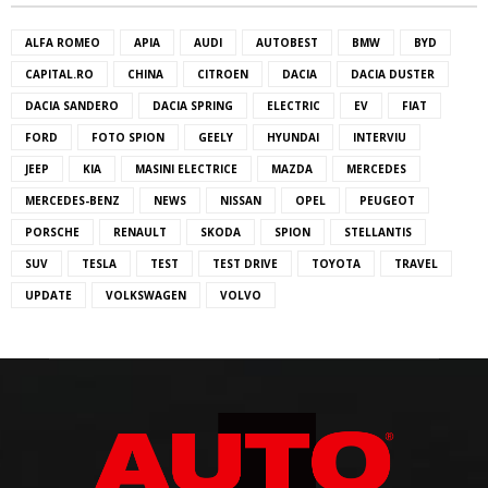
ALFA ROMEO
APIA
AUDI
AUTOBEST
BMW
BYD
CAPITAL.RO
CHINA
CITROEN
DACIA
DACIA DUSTER
DACIA SANDERO
DACIA SPRING
ELECTRIC
EV
FIAT
FORD
FOTO SPION
GEELY
HYUNDAI
INTERVIU
JEEP
KIA
MASINI ELECTRICE
MAZDA
MERCEDES
MERCEDES-BENZ
NEWS
NISSAN
OPEL
PEUGEOT
PORSCHE
RENAULT
SKODA
SPION
STELLANTIS
SUV
TESLA
TEST
TEST DRIVE
TOYOTA
TRAVEL
UPDATE
VOLKSWAGEN
VOLVO