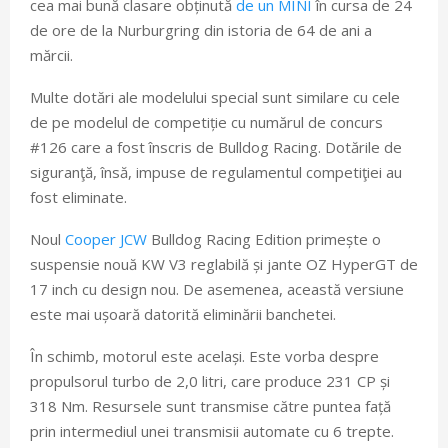
cea mai bună clasare obținută
de un MINI
în cursa de 24
de ore de la Nurburgring din istoria de 64 de ani a
mărcii.
Multe dotări ale modelului special sunt similare cu cele
de pe modelul de competiție cu numărul de concurs
#126 care a fost înscris de Bulldog Racing. Dotările de
siguranţă, însă, impuse de regulamentul competiţiei au
fost eliminate.
Noul
Cooper JCW
Bulldog Racing Edition primește o
suspensie nouă KW V3 reglabilă și jante OZ HyperGT de
17 inch cu design nou. De asemenea, această versiune
este mai ușoară datorită eliminării banchetei.
În schimb, motorul este același. Este vorba despre
propulsorul turbo de 2,0 litri, care produce 231 CP și
318 Nm. Resursele sunt transmise către puntea față
prin intermediul unei transmisii automate cu 6 trepte.