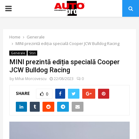
PRIMARY
MENU
Home
Generale
MINI prezintă ediția specială Cooper JCW Bulldog Racing
Generale
Stiri
MINI prezintă ediția specială Cooper
JCW Bulldog Racing
by
Mihai Morcovescu
22/08/2023
0
SHARE
0