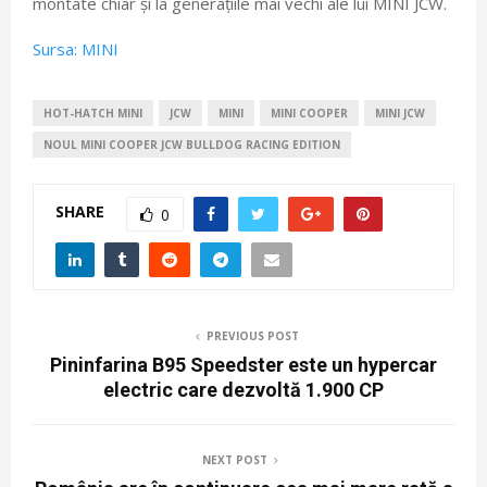
montate chiar și la generațiile mai vechi ale lui MINI JCW.
Sursa: MINI
HOT-HATCH MINI
JCW
MINI
MINI COOPER
MINI JCW
NOUL MINI COOPER JCW BULLDOG RACING EDITION
SHARE
0
PREVIOUS POST
Pininfarina B95 Speedster este un hypercar
electric care dezvoltă 1.900 CP
NEXT POST