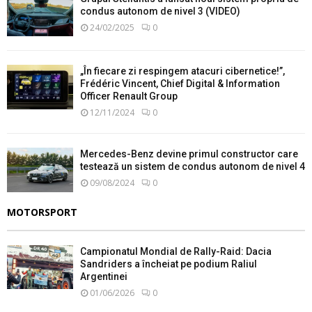
condus autonom de nivel 3 (VIDEO)
24/02/2025
0
„În fiecare zi respingem atacuri cibernetice!”,
Frédéric Vincent, Chief Digital & Information
Officer Renault Group
12/11/2024
0
Mercedes-Benz devine primul constructor care
testează un sistem de condus autonom de nivel 4
09/08/2024
0
MOTORSPORT
Campionatul Mondial de Rally-Raid: Dacia
Sandriders a încheiat pe podium Raliul
Argentinei
01/06/2026
0