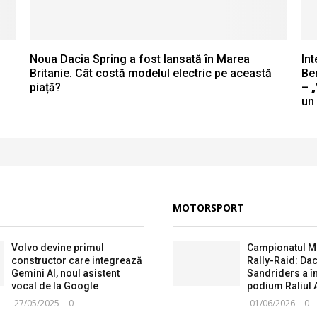
Noua Dacia Spring a fost lansată în Marea
Int
Britanie. Cât costă modelul electric pe această
Be
piață?
– 
un 
MOTORSPORT
Volvo devine primul
Campionatul M
constructor care integrează
Rally-Raid: Dac
Gemini AI, noul asistent
Sandriders a î
vocal de la Google
podium Raliul 
27/05/2025
0
01/06/2026
0