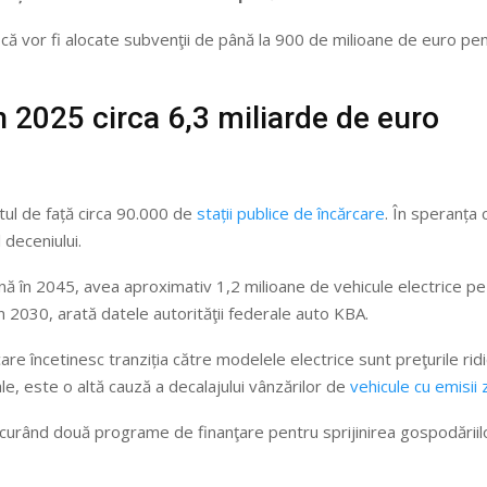
 că vor fi alocate subvenţii de până la 900 de milioane de euro pen
 2025 circa 6,3 miliarde de euro
l de față circa 90.000 de
stații publice de încărcare
. În speranța 
 deceniului.
 în 2045, avea aproximativ 1,2 milioane de vehicule electrice pe dru
n 2030, arată datele autorităţii federale auto KBA.
 care încetinesc tranziția către modelele electrice sunt preţurile r
rale, este o altă cauză a decalajului vânzărilor de
vehicule cu emisii
 curând două programe de finanţare pentru sprijinirea gospodăriilor