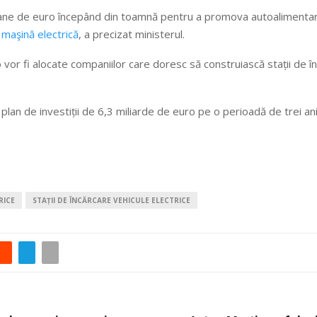
oane de euro începând din toamnă pentru a promova autoalimentarea 
o
maşină electrică
, a precizat ministerul.
 vor fi alocate companiilor care doresc să construiască stații de î
an de investiții de 6,3 miliarde de euro pe o perioadă de trei ani
RICE
STAȚII DE ÎNCĂRCARE VEHICULE ELECTRICE