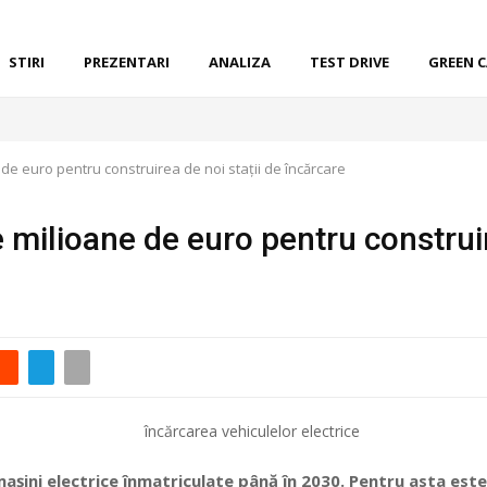
STIRI
PREZENTARI
ANALIZA
TEST DRIVE
GREEN 
e euro pentru construirea de noi stații de încărcare
milioane de euro pentru construire
așini electrice înmatriculate până în 2030. Pentru asta este 