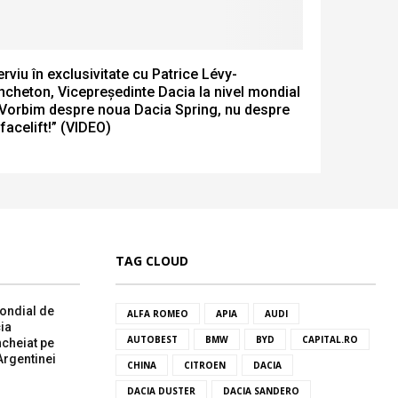
erviu în exclusivitate cu Patrice Lévy-
ncheton, Vicepreședinte Dacia la nivel mondial
„Vorbim despre noua Dacia Spring, nu despre
facelift!” (VIDEO)
TAG CLOUD
ondial de
ALFA ROMEO
APIA
AUDI
ia
AUTOBEST
BMW
BYD
CAPITAL.RO
ncheiat pe
Argentinei
CHINA
CITROEN
DACIA
DACIA DUSTER
DACIA SANDERO