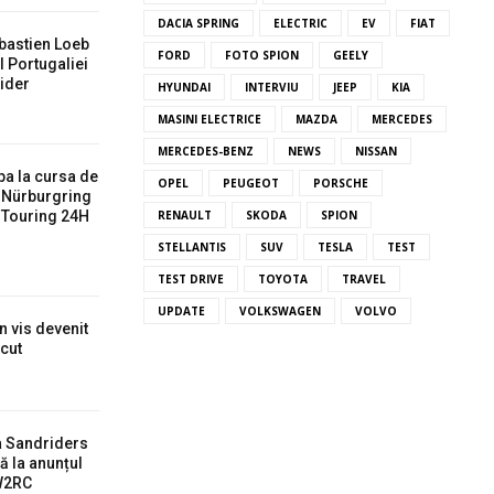
DACIA SPRING
ELECTRIC
EV
FIAT
bastien Loeb
FORD
FOTO SPION
GEELY
l Portugaliei
ider
HYUNDAI
INTERVIU
JEEP
KIA
MASINI ELECTRICE
MAZDA
MERCEDES
MERCEDES-BENZ
NEWS
NISSAN
pa la cursa de
OPEL
PEUGEOT
PORSCHE
a Nürburgring
 Touring 24H
RENAULT
SKODA
SPION
STELLANTIS
SUV
TESLA
TEST
TEST DRIVE
TOYOTA
TRAVEL
UPDATE
VOLKSWAGEN
VOLVO
n vis devenit
ecut
a Sandriders
ă la anunțul
 W2RC