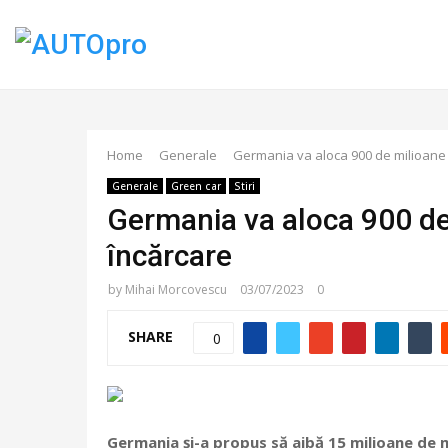
Home
Generale
Germania va aloca 900 de milioane d
Generale
Green car
Stiri
Germania va aloca 900 de 
încărcare
by
Mihai Morcovescu
03/07/2023
0
SHARE
0
Germania și-a propus să aibă 15 milioane de m