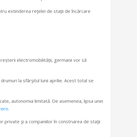
tru extinderea reţelei de staţii de încărcare
creșterii electromobilității, germanii vor să
muri la sfârşitul lunii aprilie. Acest total se
idicate, autonomia limitată. De asemenea, lipsa unei
 zero
.
 private şi a companiilor în construirea de staţii