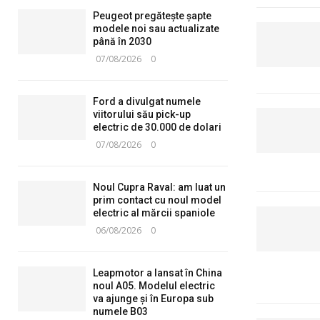
Peugeot pregătește șapte
modele noi sau actualizate
până în 2030
07/08/2026
0
Ford a divulgat numele
viitorului său pick-up
electric de 30.000 de dolari
07/08/2026
0
Noul Cupra Raval: am luat un
prim contact cu noul model
electric al mărcii spaniole
06/08/2026
0
Leapmotor a lansat în China
noul A05. Modelul electric
va ajunge și în Europa sub
numele B03