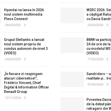
Hyundai va lansa în 2026
W2RC 2026: Se
noul sistem multimedia
a câștigat Raliu
Pleos Connect
cu Dacia Sandr
28/03/2025
0
23/03/2026
0
Grupul Stellantis a lansat
BMW va partici
noul sistem propriu de
24 de ore de l
condus autonom de nivel 3
cu modelul M3
(VIDEO)
(VIDEO)
24/02/2025
0
17/03/2026
0
„În fiecare zi respingem
Sandriders – u
atacuri cibernetice!”,
realitate și… tr
Frédéric Vincent, Chief
07/03/2026
0
Digital & Information Officer
Renault Group
12/11/2024
0
Povestea Daci
de la debut pân
retragerii din