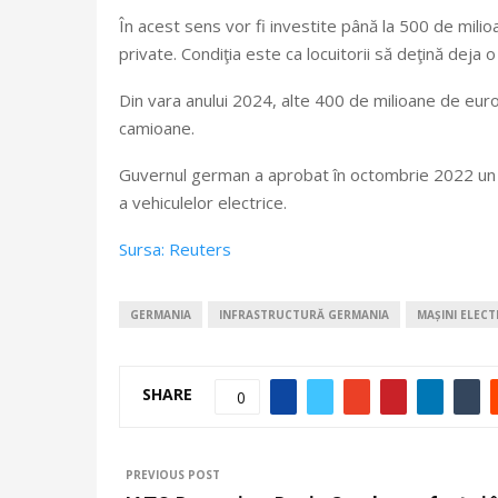
În acest sens vor fi investite până la 500 de mili
private. Condiţia este ca locuitorii să deţină deja 
Din vara anului 2024, alte 400 de milioane de euro
camioane.
Guvernul german a aprobat în octombrie 2022 un pl
a vehiculelor electrice.
Sursa: Reuters
GERMANIA
INFRASTRUCTURĂ GERMANIA
MAȘINI ELECT
SHARE
0
PREVIOUS POST