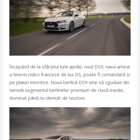
Începând de la sfârșitul lunii aprilie, noul DS9, nava amiral
a tinerei mărci franceze de lux DS, poate fi comandată și
pe plaiuri mioritice. Noua berlină DS9 vine să zguduie din
temelii segmentul berlinelor premium de clasă medie,
dominat până nu demult de teutoni.