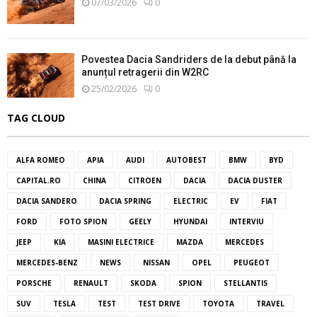
07/03/2026
0
Povestea Dacia Sandriders de la debut până la
anunțul retragerii din W2RC
25/02/2026
0
TAG CLOUD
ALFA ROMEO
APIA
AUDI
AUTOBEST
BMW
BYD
CAPITAL.RO
CHINA
CITROEN
DACIA
DACIA DUSTER
DACIA SANDERO
DACIA SPRING
ELECTRIC
EV
FIAT
FORD
FOTO SPION
GEELY
HYUNDAI
INTERVIU
JEEP
KIA
MASINI ELECTRICE
MAZDA
MERCEDES
MERCEDES-BENZ
NEWS
NISSAN
OPEL
PEUGEOT
PORSCHE
RENAULT
SKODA
SPION
STELLANTIS
SUV
TESLA
TEST
TEST DRIVE
TOYOTA
TRAVEL