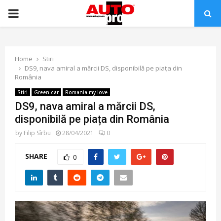
PRIMARY
MENU
Home
Stiri
DS9, nava amiral a mărcii DS, disponibilă pe piața din
România
Stiri
Green car
Romania my love
DS9, nava amiral a mărcii DS,
disponibilă pe piața din România
by
Filip Sîrbu
28/04/2021
0
SHARE
0