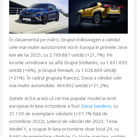
În clasamentul pe mărci, Grupul Volkswagen a vândut
cele mai multe autoturisme noi în Europa în primele zece
luni ale lui 2023, cu 2.769.887 unități (+21,7%). Pe
locurile următoare se află Grupul Stellantis, cu 1.831.653
unități (+6%), și Grupul Renault, cu 1.028.869 unități
(+21%). În cadrul grupului francez, Dacia a vândut cele
mai multe automobile: 464.902 unități (+21,2%).
Datele ACEA arată că cel mai popular model la nivel
european în luna octombrie a fost
Dacia Sandero
, cu
21.139 de exemplare vândute (+37,7% față de
octombrie 2022). Liderul de vânzări din 2023, Tesla
Model Y, a ocupat în luna octombrie doar locul 24, cu
9.660 de exemplare vândute. Cu toate acestea, vorbim