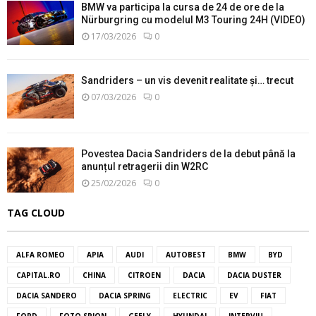
BMW va participa la cursa de 24 de ore de la
Nürburgring cu modelul M3 Touring 24H (VIDEO)
17/03/2026
0
Sandriders – un vis devenit realitate și… trecut
07/03/2026
0
Povestea Dacia Sandriders de la debut până la
anunțul retragerii din W2RC
25/02/2026
0
TAG CLOUD
ALFA ROMEO
APIA
AUDI
AUTOBEST
BMW
BYD
CAPITAL.RO
CHINA
CITROEN
DACIA
DACIA DUSTER
DACIA SANDERO
DACIA SPRING
ELECTRIC
EV
FIAT
FORD
FOTO SPION
GEELY
HYUNDAI
INTERVIU