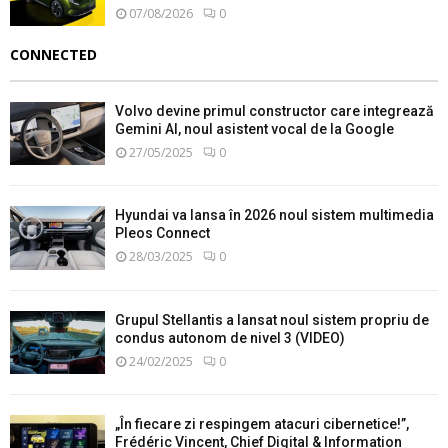
07/08/2026
0
CONNECTED
Volvo devine primul constructor care integrează
Gemini AI, noul asistent vocal de la Google
27/05/2025
0
Hyundai va lansa în 2026 noul sistem multimedia
Pleos Connect
28/03/2025
0
Grupul Stellantis a lansat noul sistem propriu de
condus autonom de nivel 3 (VIDEO)
24/02/2025
0
„În fiecare zi respingem atacuri cibernetice!”,
Frédéric Vincent, Chief Digital & Information