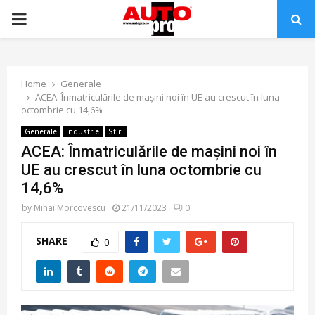
PRIMARY
MENU
Home
Generale
ACEA: Înmatriculările de mașini noi în UE au crescut în luna
octombrie cu 14,6%
Generale
Industrie
Stiri
ACEA: Înmatriculările de mașini noi în
UE au crescut în luna octombrie cu
14,6%
by
Mihai Morcovescu
21/11/2023
0
SHARE
0