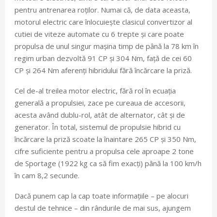
pentru antrenarea roților. Numai că, de data aceasta,
motorul electric care înlocuiește clasicul convertizor al
cutiei de viteze automate cu 6 trepte și care poate
propulsa de unul singur mașina timp de până la 78 km în
regim urban dezvoltă 91 CP și 304 Nm, față de cei 60
CP și 264 Nm aferenți hibridului fără încărcare la priză.
Cel de-al treilea motor electric, fără rol în ecuația
generală a propulsiei, zace pe cureaua de accesorii,
acesta având dublu-rol, atât de alternator, cât și de
generator. În total, sistemul de propulsie hibrid cu
încărcare la priză scoate la înaintare 265 CP și 350 Nm,
cifre suficiente pentru a propulsa cele aproape 2 tone
de Sportage (1922 kg ca să fim exacți) până la 100 km/h
în cam 8,2 secunde.
Dacă punem cap la cap toate informațiile – pe alocuri
destul de tehnice – din rândurile de mai sus, ajungem