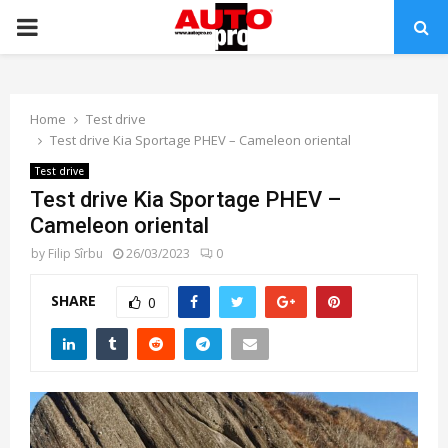
PRIMARY
MENU
Home
Test drive
Test drive Kia Sportage PHEV – Cameleon oriental
Test drive
Test drive Kia Sportage PHEV –
Cameleon oriental
by
Filip Sîrbu
26/03/2023
0
SHARE
0