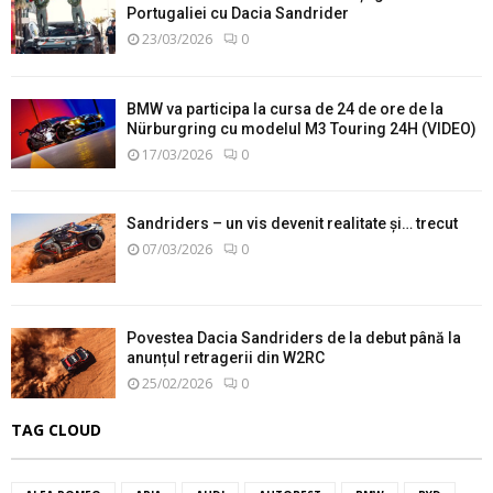
Portugaliei cu Dacia Sandrider
23/03/2026
0
BMW va participa la cursa de 24 de ore de la
Nürburgring cu modelul M3 Touring 24H (VIDEO)
17/03/2026
0
Sandriders – un vis devenit realitate și… trecut
07/03/2026
0
Povestea Dacia Sandriders de la debut până la
anunțul retragerii din W2RC
25/02/2026
0
TAG CLOUD