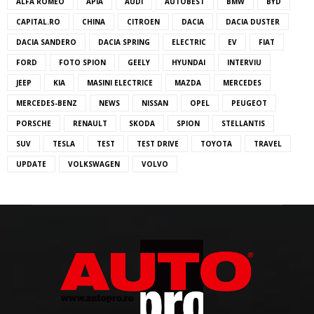
ALFA ROMEO
APIA
AUDI
AUTOBEST
BMW
BYD
CAPITAL.RO
CHINA
CITROEN
DACIA
DACIA DUSTER
DACIA SANDERO
DACIA SPRING
ELECTRIC
EV
FIAT
FORD
FOTO SPION
GEELY
HYUNDAI
INTERVIU
JEEP
KIA
MASINI ELECTRICE
MAZDA
MERCEDES
MERCEDES-BENZ
NEWS
NISSAN
OPEL
PEUGEOT
PORSCHE
RENAULT
SKODA
SPION
STELLANTIS
SUV
TESLA
TEST
TEST DRIVE
TOYOTA
TRAVEL
UPDATE
VOLKSWAGEN
VOLVO