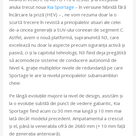
anului trecut noua
Kia Sportage
– în versiune hibridă fără
încărcare la priză (HEV) – , ne vom rezuma doar la o
scurtă trecere în revistă a principalelor atuuri ale celei
de-a cincea generații a SUV-ului coreean de segment C.
Astfel, avem o nouă platformă, supranumită N3, care
excelează nu doar la aspecte precum siguranța activă și
pasivă, ci și la capitolul tehnologii, N3 fiind deja pregătită
să acomodeze sisteme de conducere autonomă de
Nivel 4, grație multiplelor nivele de redundanță pe care
Sportage le are la nivelul principalelor subansambluri
cheie.
Pe lângă evoluțiile majore la nivel de design, asistăm și
la o evoluție subtilă din punct de vedere gabaritic, Kia
Sportage fiind acum cu 30 mm mai lungă și 10 mm mai
lată decât modelul precedent. Ampatamentul a crescut
și el, până la venerabila cifră de 2680 mm (+ 10 mm față
de generația anterioară).