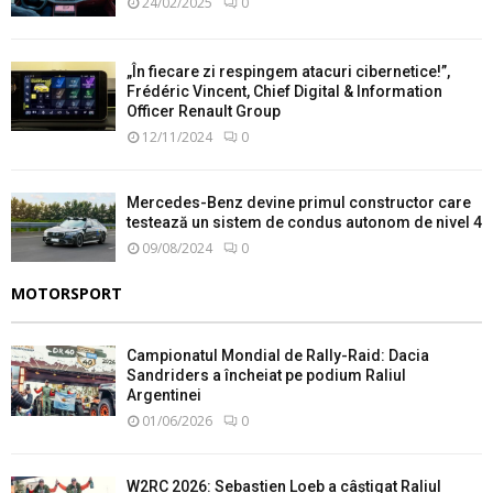
24/02/2025
0
„În fiecare zi respingem atacuri cibernetice!”,
Frédéric Vincent, Chief Digital & Information
Officer Renault Group
12/11/2024
0
Mercedes-Benz devine primul constructor care
testează un sistem de condus autonom de nivel 4
09/08/2024
0
MOTORSPORT
Campionatul Mondial de Rally-Raid: Dacia
Sandriders a încheiat pe podium Raliul
Argentinei
01/06/2026
0
W2RC 2026: Sebastien Loeb a câștigat Raliul