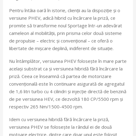
Pentru întâia oară în istorie, clienții au la dispoziție și o
versiune PHEV, adică hibrid cu încărcare la priză, ce
promite să transforme noul Sportage într-un adevărat
cameleon al mobilității, prin prisma celor două sisteme
de propulsie – electric și convențional – ce oferă o
libertate de mișcare deplină, indiferent de situație.
Nu întâmplător, versiunea PHEV folosește în mare parte
același substrat ca și versiunea hibridă fără încărcare la
priză. Ceea ce înseamnă că partea de motorizare
convențională este în continuare asigurată de agregatul
de 1,6 litri turbo cu 4 cilindri și injecție directă de benzină
de pe versiunea HEV, ce dezvoltă 180 CP/5500 rpm și
respectiv 265 Nm/1500-4500 rpm.
Idem cu versiunea hibridă fără încărcare la priză,
versiunea PHEV se folosește la rândul ei de două
motoare electrice, dintre care doar unul este folosit