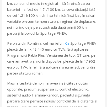
km, consumul mediu înregistrat – fără reîncărcarea
bateriei – a fost de 4,7 l/100 km. La ceva distanță față
de cei 1,21 l/100 km din fișa tehnică, însă luați în calcul
variabile precum temperatura și regimul de deplasare,
noi intrând deja pe autostradă după primii 60 km
parcurși la bordul lui Sportage PHEV.
Pe piața din România, cel mai ieftin
Kia
Sportage PHEV
pleacă de la fix 43.440 euro cu TVA, fără aplicarea
Programului Rabla Plus. Versiunea de top, GT Line, pe
care am avut-o și noi la dispoziție, pleacă de la 47.962
euro cu TVA, la fel, fără aplicarea vreunei subvenții din
partea statului român.
Mașina testată de noi mai avea însă câteva dotări
opționale, precum suspensia cu control electronic,
sistemul audio Harman/Kardon, pachetul siguranță
parcare (care permite inclusiv controlul de la distanță al
mașinii – mai multe detalii pe conturile noastre de