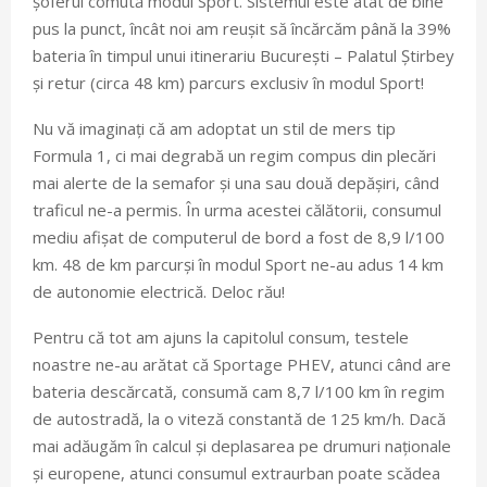
șoferul comută modul Sport. Sistemul este atât de bine
pus la punct, încât noi am reușit să încărcăm până la 39%
bateria în timpul unui itinerariu București – Palatul Știrbey
și retur (circa 48 km) parcurs exclusiv în modul Sport!
Nu vă imaginați că am adoptat un stil de mers tip
Formula 1, ci mai degrabă un regim compus din plecări
mai alerte de la semafor și una sau două depășiri, când
traficul ne-a permis. În urma acestei călătorii, consumul
mediu afișat de computerul de bord a fost de 8,9 l/100
km. 48 de km parcurși în modul Sport ne-au adus 14 km
de autonomie electrică. Deloc rău!
Pentru că tot am ajuns la capitolul consum, testele
noastre ne-au arătat că Sportage PHEV, atunci când are
bateria descărcată, consumă cam 8,7 l/100 km în regim
de autostradă, la o viteză constantă de 125 km/h. Dacă
mai adăugăm în calcul și deplasarea pe drumuri naționale
și europene, atunci consumul extraurban poate scădea