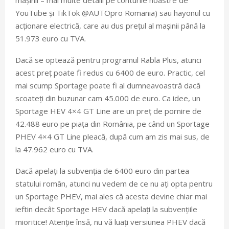
YouTube și TikTok @AUTOpro Romania) sau hayonul cu
acționare electrică, care au dus prețul al mașinii până la
51.973 euro cu TVA.
Dacă se optează pentru programul Rabla Plus, atunci
acest preț poate fi redus cu 6400 de euro. Practic, cel
mai scump Sportage poate fi al dumneavoastră dacă
scoateți din buzunar cam 45.000 de euro. Ca idee, un
Sportage HEV 4×4 GT Line are un preț de pornire de
42.488 euro pe piața din România, pe când un Sportage
PHEV 4×4 GT Line pleacă, după cum am zis mai sus, de
la 47.962 euro cu TVA.
Dacă apelați la subvenția de 6400 euro din partea
statului român, atunci nu vedem de ce nu ați opta pentru
un Sportage PHEV, mai ales că acesta devine chiar mai
ieftin decât Sportage HEV dacă apelați la subvențiile
mioritice! Atenție însă, nu vă luați versiunea PHEV dacă