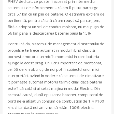
PHEV dedicat, ce poate fi accesat prin intermediul
sistemului de infotainment – că am fi putut parcurge
circa 57 km cu un plin de baterie. O estimare extrem de
pertinentă, pentru că iată că am reușit să parcurgem,
fără a adopta un stil de condus molcom, nu mai puțin de
56 km până la descărcarea bateriei până la 15%.
Pentru că da, sistemul de management al sistemului de
propulsie te trece automat în modul hibrid clasic și
pornește motorul termic în momentul în care bateria
ajunge la acest prag. Un lucru important de menționat,
cei 56 de km obținuți de noi pot fi subiectul unor mici
interpretări, având în vedere că sistemul de climatizare
îți pornește automat motorul termic chiar dacă bateria
este încărcată și ai setat mașina în modul Electric. Din
această cauză, după epuizarea bateriei, computerul de
bord ne-a afișat un consum de combustibil de 1,4 l/100
km, chiar dacă noi am vrut să rulăm 100% electric.
Atenție mare la acest aspect!