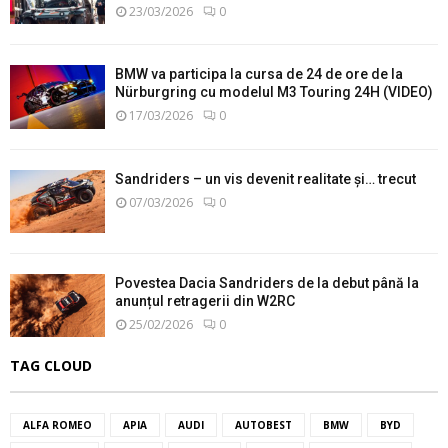
23/03/2026
0
BMW va participa la cursa de 24 de ore de la
Nürburgring cu modelul M3 Touring 24H (VIDEO)
17/03/2026
0
Sandriders – un vis devenit realitate și… trecut
07/03/2026
0
Povestea Dacia Sandriders de la debut până la
anunțul retragerii din W2RC
25/02/2026
0
TAG CLOUD
ALFA ROMEO
APIA
AUDI
AUTOBEST
BMW
BYD