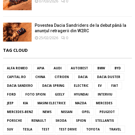
07/03/2026
0
Povestea Dacia Sandriders de la debut până la
anunțul retragerii din W2RC
25/02/2026
0
TAG CLOUD
ALFA ROMEO
APIA
AUDI
AUTOBEST
BMW
BYD
CAPITAL.RO
CHINA
CITROEN
DACIA
DACIA DUSTER
DACIA SANDERO
DACIA SPRING
ELECTRIC
EV
FIAT
FORD
FOTO SPION
GEELY
HYUNDAI
INTERVIU
JEEP
KIA
MASINI ELECTRICE
MAZDA
MERCEDES
MERCEDES-BENZ
NEWS
NISSAN
OPEL
PEUGEOT
PORSCHE
RENAULT
SKODA
SPION
STELLANTIS
SUV
TESLA
TEST
TEST DRIVE
TOYOTA
TRAVEL