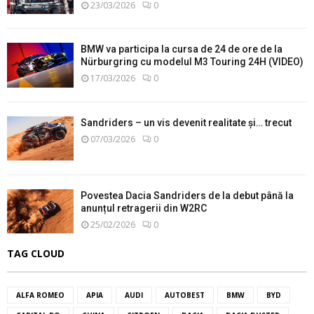
23/03/2026
0
BMW va participa la cursa de 24 de ore de la
Nürburgring cu modelul M3 Touring 24H (VIDEO)
17/03/2026
0
Sandriders – un vis devenit realitate și… trecut
07/03/2026
0
Povestea Dacia Sandriders de la debut până la
anunțul retragerii din W2RC
25/02/2026
0
TAG CLOUD
ALFA ROMEO
APIA
AUDI
AUTOBEST
BMW
BYD