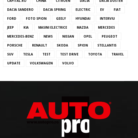
CAPITAL.RO
CHINA
CITROEN
DACIA
DACIA DUSTER
DACIA SANDERO
DACIA SPRING
ELECTRIC
EV
FIAT
FORD
FOTO SPION
GEELY
HYUNDAI
INTERVIU
JEEP
KIA
MASINI ELECTRICE
MAZDA
MERCEDES
MERCEDES-BENZ
NEWS
NISSAN
OPEL
PEUGEOT
PORSCHE
RENAULT
SKODA
SPION
STELLANTIS
SUV
TESLA
TEST
TEST DRIVE
TOYOTA
TRAVEL
UPDATE
VOLKSWAGEN
VOLVO