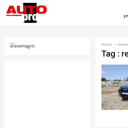
ST
Home
review
Tag : r