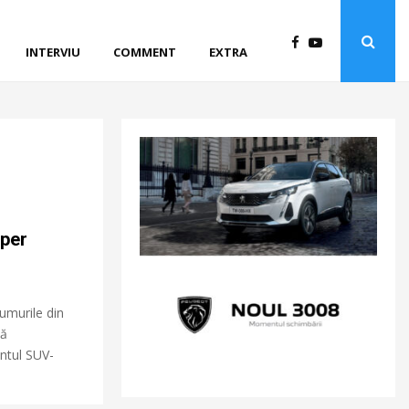
INTERVIU
COMMENT
EXTRA
uper
umurile din
să
entul SUV-