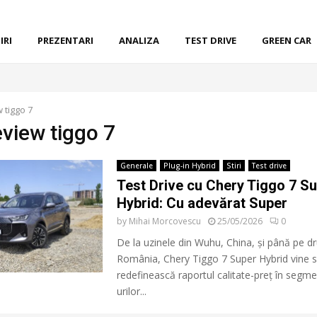
IRI
PREZENTARI
ANALIZA
TEST DRIVE
GREEN CAR
 tiggo 7
eview tiggo 7
Generale
Plug-in Hybrid
Stiri
Test drive
Test Drive cu Chery Tiggo 7 S
Hybrid: Cu adevărat Super
by
Mihai Morcovescu
25/05/2026
0
De la uzinele din Wuhu, China, și până pe dr
România, Chery Tiggo 7 Super Hybrid vine 
redefinească raportul calitate-preț în segm
urilor...