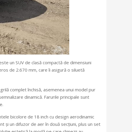
 este un SUV de clasă compactă de dimensiuni
ros de 2.670 mm, care îi asigură o siluetă
 grilă complet închisă, asemenea unui model pur
semnalizare dinamică. Farurile principale sunt
e.
 jantele bicolore de 18 inch cu design aerodinamic
 și un difuzor de aer în două secțiuni, plus un set
oluție estetică la modă pe care chinezii au