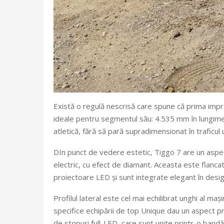
Există o regulă nescrisă care spune că prima impre
ideale pentru segmentul său: 4.535 mm în lungime
atletică, fără să pară supradimensionat în traficul 
DIn punct de vedere estetic, Tiggo 7 are un aspec
electric, cu efect de diamant. Aceasta este flancat
proiectoare LED și sunt integrate elegant în desig
Profilul lateral este cel mai echilibrat unghi al ma
specifice echipării de top Unique dau un aspect 
de stopuri full-LED, care sunt unite printr-o bandă