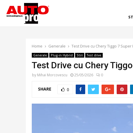
ST
Home
Generale
Test Drive cu Chery Tiggo 7 Super
Generale
Plug-in Hybrid
Stiri
Test drive
Test Drive cu Chery Tiggo
by
Mihai Morcovescu
25/05/2026
0
SHARE
0