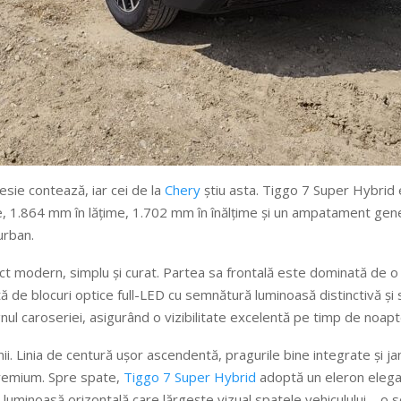
sie contează, iar cei de la
Chery
știu asta. Tiggo 7 Super Hybrid
, 1.864 mm în lățime, 1.702 mm în înălțime și un ampatament gene
urban.
t modern, simplu și curat. Partea sa frontală este dominată de o
ă de blocuri optice full-LED cu semnătură luminoasă distinctivă și 
nul caroseriei, asigurând o vizibilitate excelentă pe timp de noapt
șinii. Linia de centură ușor ascendentă, pragurile bine integrate și
premium. Spre spate,
Tiggo 7 Super Hybrid
adoptă un eleron elegant
 luminoasă orizontală care lărgește vizual spatele vehiculului – o s