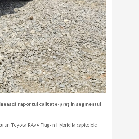
finească raportul calitate-preț în segmentul
 cu un Toyota RAV4 Plug-in Hybrid la capitolele