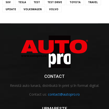
SUV
TESLA
TEST
TEST DRIVE
TOYOTA
TRAVEL
UPDATE
VOLKSWAGEN
VOLVO
CONTACT
Revistă auto lunară, distribuită în print și în format digital.
Contact us:
contact@autopro.ro
URMARESTE