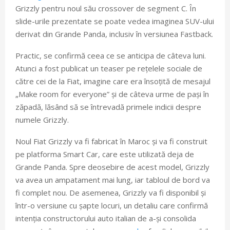
Grizzly pentru noul său crossover de segment C. În
slide-urile prezentate se poate vedea imaginea SUV-ului
derivat din Grande Panda, inclusiv în versiunea Fastback.
Practic, se confirmă ceea ce se anticipa de câteva luni.
Atunci a fost publicat un teaser pe rețelele sociale de
către cei de la Fiat, imagine care era însoțită de mesajul
„Make room for everyone” și de câteva urme de pași în
zăpadă, lăsând să se întrevadă primele indicii despre
numele Grizzly.
Noul Fiat Grizzly va fi fabricat în Maroc și va fi construit
pe platforma Smart Car, care este utilizată deja de
Grande Panda. Spre deosebire de acest model, Grizzly
va avea un ampatament mai lung, iar tabloul de bord va
fi complet nou. De asemenea, Grizzly va fi disponibil și
într-o versiune cu șapte locuri, un detaliu care confirmă
intenția constructorului auto italian de a-și consolida