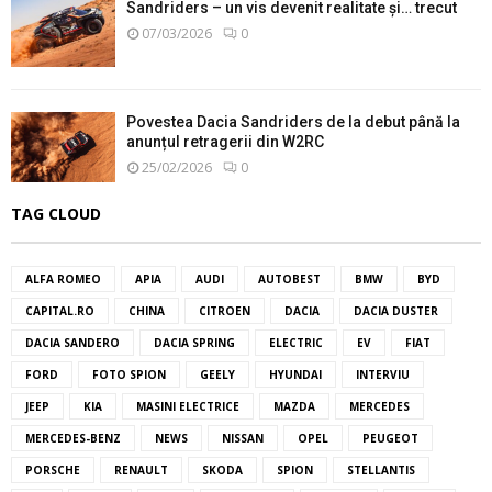
Sandriders – un vis devenit realitate și… trecut
07/03/2026
0
Povestea Dacia Sandriders de la debut până la
anunțul retragerii din W2RC
25/02/2026
0
TAG CLOUD
ALFA ROMEO
APIA
AUDI
AUTOBEST
BMW
BYD
CAPITAL.RO
CHINA
CITROEN
DACIA
DACIA DUSTER
DACIA SANDERO
DACIA SPRING
ELECTRIC
EV
FIAT
FORD
FOTO SPION
GEELY
HYUNDAI
INTERVIU
JEEP
KIA
MASINI ELECTRICE
MAZDA
MERCEDES
MERCEDES-BENZ
NEWS
NISSAN
OPEL
PEUGEOT
PORSCHE
RENAULT
SKODA
SPION
STELLANTIS