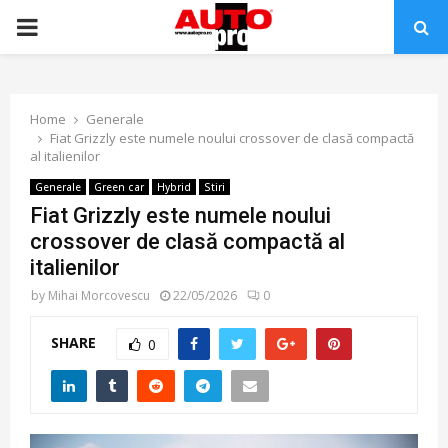
PRIMARY
MENU
Home
Generale
Fiat Grizzly este numele noului crossover de clasă compactă
al italienilor
Generale
Green car
Hybrid
Stiri
Fiat Grizzly este numele noului
crossover de clasă compactă al
italienilor
by
Mihai Morcovescu
22/05/2026
0
SHARE
0