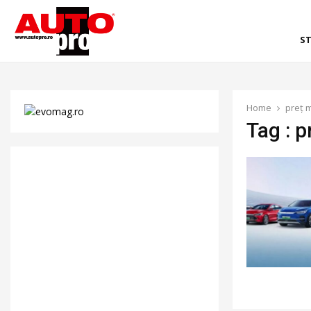
ST
Home
preț 
Tag : 