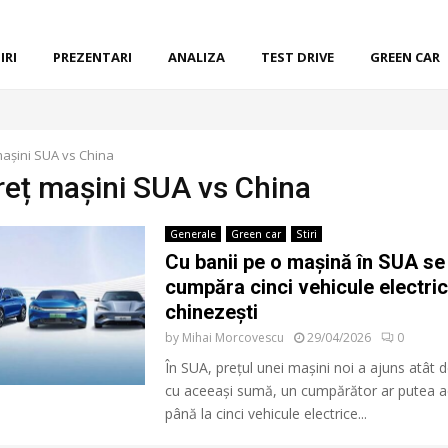
IRI
PREZENTARI
ANALIZA
TEST DRIVE
GREEN CAR
mașini SUA vs China
preț mașini SUA vs China
Generale
Green car
Stiri
Cu banii pe o mașină în SUA se
cumpăra cinci vehicule electri
chinezești
by
Mihai Morcovescu
29/04/2026
0
În SUA, prețul unei mașini noi a ajuns atât de
cu aceeași sumă, un cumpărător ar putea ac
până la cinci vehicule electrice...