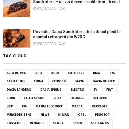
Sandriders – un vis devenit realitate și… trecut
07/03/2026
0
Povestea Dacia Sandriders de la debut până la
anunțul retragerii din W2RC
25/02/2026
0
TAG CLOUD
ALFA ROMEO
APIA
AUDI
AUTOBEST
BMW
BYD
CAPITAL.RO
CHINA
CITROEN
DACIA
DACIA DUSTER
DACIA SANDERO
DACIA SPRING
ELECTRIC
EV
FIAT
FORD
FOTO SPION
GEELY
HYUNDAI
INTERVIU
JEEP
KIA
MASINI ELECTRICE
MAZDA
MERCEDES
MERCEDES-BENZ
NEWS
NISSAN
OPEL
PEUGEOT
PORSCHE
RENAULT
SKODA
SPION
STELLANTIS