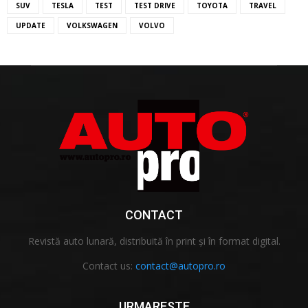
SUV
TESLA
TEST
TEST DRIVE
TOYOTA
TRAVEL
UPDATE
VOLKSWAGEN
VOLVO
CONTACT
Revistă auto lunară, distribuită în print și în format digital.
Contact us:
contact@autopro.ro
URMARESTE