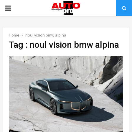
PRIMARY
MENU
Home
noul vision bmw alpina
Tag : noul vision bmw alpina