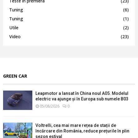
Teste in premiera
(23)
Tuning
(6)
Tuning
(1)
Utile
(2)
Video
(23)
GREEN CAR
Leapmotor a lansat în China noul A05. Modelul
electric va ajunge și în Europa sub numele B03
05/08/2026
0
Voltrelli, cea mai mare rețea de stații de
încărcare din România, reduce prețurile în plin
sezon estival