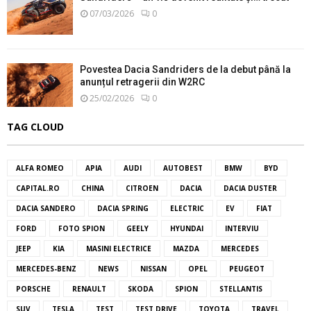
07/03/2026
0
Povestea Dacia Sandriders de la debut până la
anunțul retragerii din W2RC
25/02/2026
0
TAG CLOUD
ALFA ROMEO
APIA
AUDI
AUTOBEST
BMW
BYD
CAPITAL.RO
CHINA
CITROEN
DACIA
DACIA DUSTER
DACIA SANDERO
DACIA SPRING
ELECTRIC
EV
FIAT
FORD
FOTO SPION
GEELY
HYUNDAI
INTERVIU
JEEP
KIA
MASINI ELECTRICE
MAZDA
MERCEDES
MERCEDES-BENZ
NEWS
NISSAN
OPEL
PEUGEOT
PORSCHE
RENAULT
SKODA
SPION
STELLANTIS
SUV
TESLA
TEST
TEST DRIVE
TOYOTA
TRAVEL