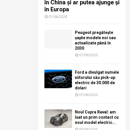
în China și ar putea ajunge și
în Europa
07/08/2026
Peugeot pregătește
șapte modele noi sau
actualizate până în
2030
07/08/2026
Ford a divulgat numele
viitorului său pick-up
electric de 30.000 de
dolari
07/08/2026
Noul Cupra Raval: am
luat un prim contact cu
noul model electric...
06/08/2026