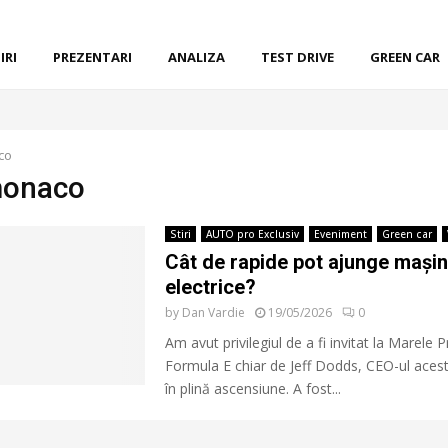
IRI
PREZENTARI
ANALIZA
TEST DRIVE
GREEN CAR
co
monaco
Stiri
AUTO pro Exclusiv
Eveniment
Green car
Cât de rapide pot ajunge mașin
electrice?
by
Dan Vardie
19/05/2026
0
Am avut privilegiul de a fi invitat la Marele 
Formula E chiar de Jeff Dodds, CEO-ul aces
în plină ascensiune. A fost...