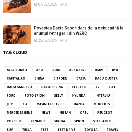
07/03/2026
0
Povestea Dacia Sandriders de la debut până la
anunțul retragerii din W2RC
25/02/2026
0
TAG CLOUD
ALFA ROMEO
APIA
AUDI
AUTOBEST
BMW
BYD
CAPITAL.RO
CHINA
CITROEN
DACIA
DACIA DUSTER
DACIA SANDERO
DACIA SPRING
ELECTRIC
EV
FIAT
FORD
FOTO SPION
GEELY
HYUNDAI
INTERVIU
JEEP
KIA
MASINI ELECTRICE
MAZDA
MERCEDES
MERCEDES-BENZ
NEWS
NISSAN
OPEL
PEUGEOT
PORSCHE
RENAULT
SKODA
SPION
STELLANTIS
SUV
TESLA
TEST
TEST DRIVE
TOYOTA
TRAVEL