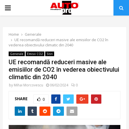
PRIMARY
MENU
Home
Generale
UE recomandă reduceri masive ale emisiilor de CO2 în
vederea obiectivului climatic din 2040
Generale
Emisii CO2
Stiri
UE recomandă reduceri masive ale
emisiilor de CO2 în vederea obiectivului
climatic din 2040
by
Mihai Morcovescu
06/02/2024
0
SHARE
0