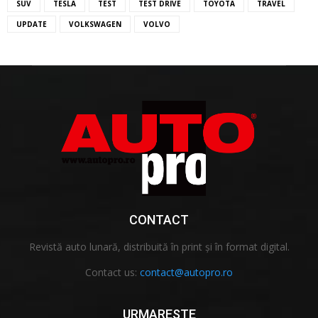
SUV
TESLA
TEST
TEST DRIVE
TOYOTA
TRAVEL
UPDATE
VOLKSWAGEN
VOLVO
CONTACT
Revistă auto lunară, distribuită în print și în format digital.
Contact us:
contact@autopro.ro
URMARESTE