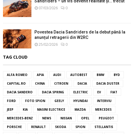
Sandriders – un vis devenit realitate și… trecut
07/03/2026
0
Povestea Dacia Sandriders de la debut până la
anunțul retragerii din W2RC
25/02/2026
0
TAG CLOUD
ALFA ROMEO
APIA
AUDI
AUTOBEST
BMW
BYD
CAPITAL.RO
CHINA
CITROEN
DACIA
DACIA DUSTER
DACIA SANDERO
DACIA SPRING
ELECTRIC
EV
FIAT
FORD
FOTO SPION
GEELY
HYUNDAI
INTERVIU
JEEP
KIA
MASINI ELECTRICE
MAZDA
MERCEDES
MERCEDES-BENZ
NEWS
NISSAN
OPEL
PEUGEOT
PORSCHE
RENAULT
SKODA
SPION
STELLANTIS