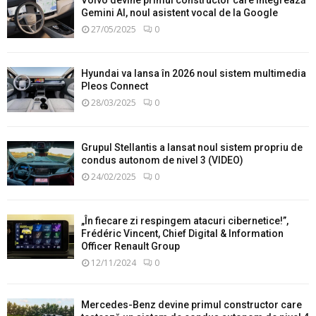
Gemini AI, noul asistent vocal de la Google
27/05/2025
0
Hyundai va lansa în 2026 noul sistem multimedia
Pleos Connect
28/03/2025
0
Grupul Stellantis a lansat noul sistem propriu de
condus autonom de nivel 3 (VIDEO)
24/02/2025
0
„În fiecare zi respingem atacuri cibernetice!”,
Frédéric Vincent, Chief Digital & Information
Officer Renault Group
12/11/2024
0
Mercedes-Benz devine primul constructor care