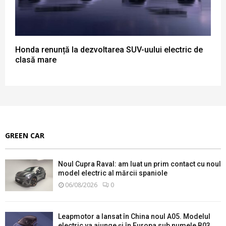
Honda renunță la dezvoltarea SUV-uului electric de
clasă mare
GREEN CAR
Noul Cupra Raval: am luat un prim contact cu noul
model electric al mărcii spaniole
06/08/2026
0
Leapmotor a lansat în China noul A05. Modelul
electric va ajunge și în Europa sub numele B03