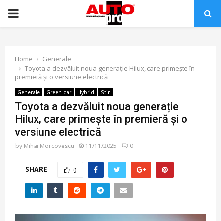
PRIMARY
MENU
Home
Generale
Toyota a dezvăluit noua generație Hilux, care primește în
premieră și o versiune electrică
Generale
Green car
Hybrid
Stiri
Toyota a dezvăluit noua generație
Hilux, care primește în premieră și o
versiune electrică
by
Mihai Morcovescu
11/11/2025
0
SHARE
0