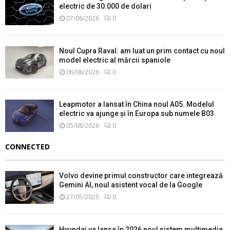
electric de 30.000 de dolari
07/08/2026
0
Noul Cupra Raval: am luat un prim contact cu noul
model electric al mărcii spaniole
06/08/2026
0
Leapmotor a lansat în China noul A05. Modelul
electric va ajunge și în Europa sub numele B03
05/08/2026
0
CONNECTED
Volvo devine primul constructor care integrează
Gemini AI, noul asistent vocal de la Google
27/05/2025
0
Hyundai va lansa în 2026 noul sistem multimedia