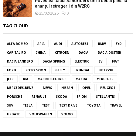
Povestea Dacia Sandriders de la debut până la
anunțul retragerii din W2RC
25/02/2026
0
TAG CLOUD
ALFA ROMEO
APIA
AUDI
AUTOBEST
BMW
BYD
CAPITAL.RO
CHINA
CITROEN
DACIA
DACIA DUSTER
DACIA SANDERO
DACIA SPRING
ELECTRIC
EV
FIAT
FORD
FOTO SPION
GEELY
HYUNDAI
INTERVIU
JEEP
KIA
MASINI ELECTRICE
MAZDA
MERCEDES
MERCEDES-BENZ
NEWS
NISSAN
OPEL
PEUGEOT
PORSCHE
RENAULT
SKODA
SPION
STELLANTIS
SUV
TESLA
TEST
TEST DRIVE
TOYOTA
TRAVEL
UPDATE
VOLKSWAGEN
VOLVO