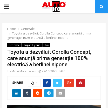
PRIMARY
MENU
Home
Generale
Toyota a dezvăluit Corolla Concept, care anunță prima
generație 100% electrică a berlinei nipone
Generale
Plug-in Hybrid
Stiri
Toyota a dezvăluit Corolla Concept,
care anunță prima generație 100%
electrică a berlinei nipone
by
Mihai Morcovescu
29/10/2025
0
SHARE
0