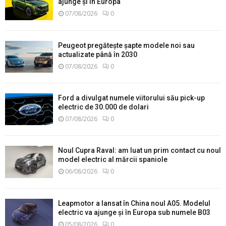
ajunge și în Europa
07/08/2026
0
Peugeot pregătește șapte modele noi sau
actualizate până în 2030
07/08/2026
0
Ford a divulgat numele viitorului său pick-up
electric de 30.000 de dolari
07/08/2026
0
Noul Cupra Raval: am luat un prim contact cu noul
model electric al mărcii spaniole
06/08/2026
0
Leapmotor a lansat în China noul A05. Modelul
electric va ajunge și în Europa sub numele B03
05/08/2026
0