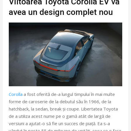
VIitoarea Toyota Corolla EV va
avea un design complet nou
Corolla
a fost oferită de-a lungul timpului în mai multe
forme de caroserie de la debutul său în 1966, de la
hatchback, la sedan, break și coupe. Libertatea Toyota
de a utiliza acest nume pe o gamă atât de largă de
versiuni a ajutat-o ​​să fie un succes de piață. Ea s-a
vândut în peste 55 de milioane de unități, ceea ce o face