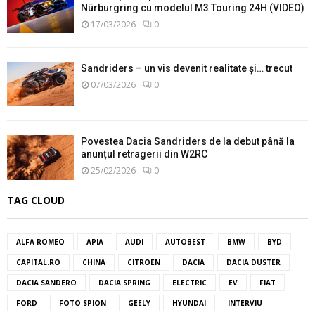
Nürburgring cu modelul M3 Touring 24H (VIDEO)
17/03/2026
0
Sandriders – un vis devenit realitate și… trecut
07/03/2026
0
Povestea Dacia Sandriders de la debut până la
anunțul retragerii din W2RC
25/02/2026
0
TAG CLOUD
ALFA ROMEO
APIA
AUDI
AUTOBEST
BMW
BYD
CAPITAL.RO
CHINA
CITROEN
DACIA
DACIA DUSTER
DACIA SANDERO
DACIA SPRING
ELECTRIC
EV
FIAT
FORD
FOTO SPION
GEELY
HYUNDAI
INTERVIU