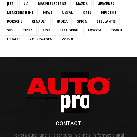
JEEP
KIA
MASINI ELECTRICE
MAZDA
MERCEDES
MERCEDES-BENZ
NEWS
NISSAN
OPEL
PEUGEOT
PORSCHE
RENAULT
SKODA
SPION
STELLANTIS
SUV
TESLA
TEST
TEST DRIVE
TOYOTA
TRAVEL
UPDATE
VOLKSWAGEN
VOLVO
CONTACT
Revistă auto lunară, distribuită în print și în format digital.