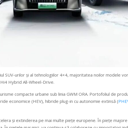
l SUV-urilor și al tehnologiilor 4×4, majoritatea noilor modele vor
 Hi4 Hybrid All-Wheel-Drive.
turisme compacte urbane sub linia GWM ORA. Portofoliul de produ
bride economice (HEV), hibride plug-in cu autonomie extinsă (
PHE
elera și extinderea pe mai multe piețe europene. În piețe majore pr
opa. În piețele mai mici, va continua să colaboreze cu importatori i