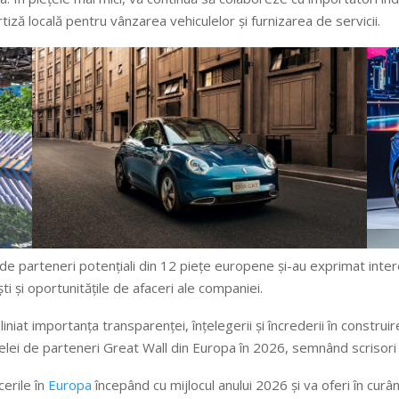
tiză locală pentru vânzarea vehiculelor și furnizarea de servicii.
parteneri potențiali din 12 piețe europene și-au exprimat inter
ti și oportunitățile de afaceri ale companiei.
iat importanța transparenței, înțelegerii și încrederii în construir
ețelei de parteneri Great Wall din Europa în 2026, semnând scrisori 
erile în
Europa
începând cu mijlocul anului 2026 și va oferi în curâ