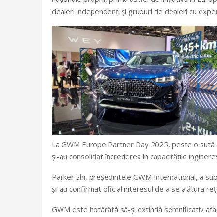
dealeri independenți și grupuri de dealeri cu exper
La GWM Europe Partner Day 2025, peste o sută de 
și-au consolidat încrederea în capacitățile inginereș
Parker Shi, președintele GWM International, a sublin
și-au confirmat oficial interesul de a se alătura r
GWM este hotărâtă să-și extindă semnificativ afac