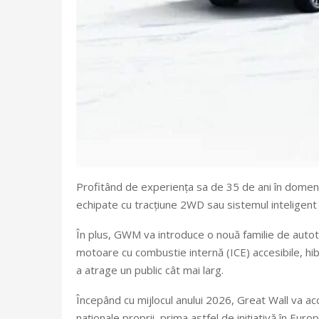
Profitând de experiența sa de 35 de ani în domeniu
echipate cu tracțiune 2WD sau sistemul inteligent
În plus, GWM va introduce o nouă familie de auto
motoare cu combustie internă (ICE) accesibile, hi
a atrage un public cât mai larg.
Începând cu mijlocul anului 2026, Great Wall va acc
naționale proprii, prima astfel de inițiativă în Eur