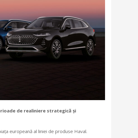
ioade de realiniere strategică și
 piața europeană al liniei de produse Haval.