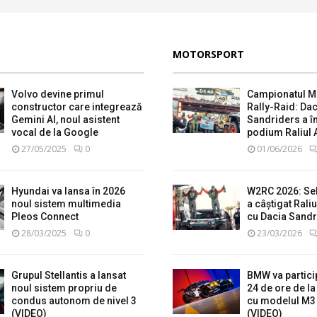
MOTORSPORT
Volvo devine primul
Campionatul M
constructor care integrează
Rally-Raid: Dac
Gemini AI, noul asistent
Sandriders a î
vocal de la Google
podium Raliul 
27/05/2025
0
01/06/2026
Hyundai va lansa în 2026
W2RC 2026: Se
noul sistem multimedia
a câștigat Raliu
Pleos Connect
cu Dacia Sandr
28/03/2025
0
23/03/2026
Grupul Stellantis a lansat
BMW va partici
noul sistem propriu de
24 de ore de l
condus autonom de nivel 3
cu modelul M3
(VIDEO)
(VIDEO)