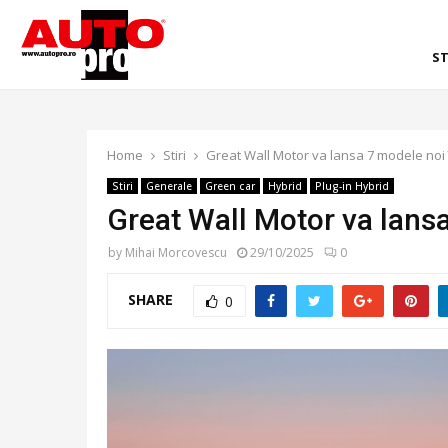
ST
Home
Stiri
Great Wall Motor va lansa 7 modele noi
Stiri
Generale
Green car
Hybrid
Plug-in Hybrid
Great Wall Motor va lans
by
Mihai Morcovescu
29/10/2025
0
SHARE
0