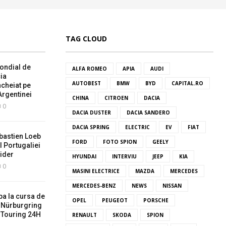
TAG CLOUD
ondial de
ALFA ROMEO
APIA
AUDI
ia
AUTOBEST
BMW
BYD
CAPITAL.RO
ncheiat pe
Argentinei
CHINA
CITROEN
DACIA
0
DACIA DUSTER
DACIA SANDERO
DACIA SPRING
ELECTRIC
EV
FIAT
bastien Loeb
FORD
FOTO SPION
GEELY
l Portugaliei
ider
HYUNDAI
INTERVIU
JEEP
KIA
0
MASINI ELECTRICE
MAZDA
MERCEDES
MERCEDES-BENZ
NEWS
NISSAN
pa la cursa de
OPEL
PEUGEOT
PORSCHE
a Nürburgring
 Touring 24H
RENAULT
SKODA
SPION