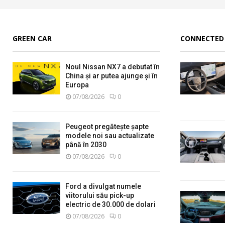
GREEN CAR
CONNECTED
Noul Nissan NX7 a debutat în
China și ar putea ajunge și în
Europa
07/08/2026
0
Peugeot pregătește șapte
modele noi sau actualizate
până în 2030
07/08/2026
0
Ford a divulgat numele
viitorului său pick-up
electric de 30.000 de dolari
07/08/2026
0