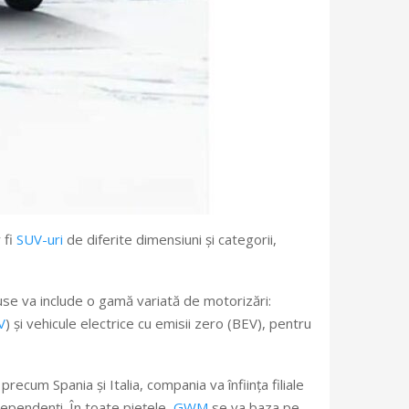
 fi
SUV-uri
de diferite dimensiuni și categorii,
se va include o gamă variată de motorizări:
V
) și vehicule electrice cu emisii zero (BEV), pentru
ecum Spania și Italia, compania va înființa filiale
ndependenți. În toate piețele,
GWM
se va baza pe