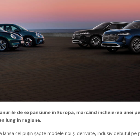
nurile de expansiune în Europa, marcând încheierea unei per
n lung în regiune.
va lansa cel puțin șapte modele noi și derivate, inclusiv debutul pe