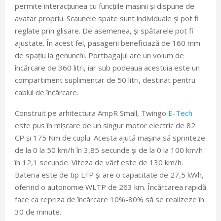
permite interacțiunea cu funcțiile mașinii și dispune de
avatar propriu. Scaunele spate sunt individuale și pot fi
reglate prin glisare. De asemenea, și spătarele pot fi
ajustate. În acest fel, pasagerii beneficiază de 160 mm
de spațiu la genunchi. Portbagajul are un volum de
încărcare de 360 litri, iar sub podeaua acestuia este un
compartiment suplimentar de 50 litri, destinat pentru
cablul de încărcare.
Construit pe arhitectura AmpR Small, Twingo
E-Tech
este pus în mișcare de un singur motor electric de 82
CP și 175 Nm de cuplu. Acesta ajută mașina să sprinteze
de la 0 la 50 km/h în 3,85 secunde și de la 0 la 100 km/h
în 12,1 secunde. Viteza de vârf este de 130 km/h.
Bateria este de tip LFP și are o capacitate de 27,5 kWh,
oferind o autonomie WLTP de 263 km. Încărcarea rapidă
face ca repriza de încărcare 10%-80% să se realizeze în
30 de minute.