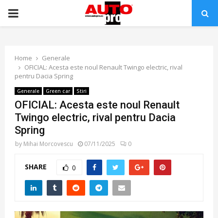
PRIMARY
MENU
Home
Generale
OFICIAL: Acesta este noul Renault Twingo electric, rival
pentru Dacia Spring
Generale
Green car
Stiri
OFICIAL: Acesta este noul Renault
Twingo electric, rival pentru Dacia
Spring
by
Mihai Morcovescu
07/11/2025
0
SHARE
0