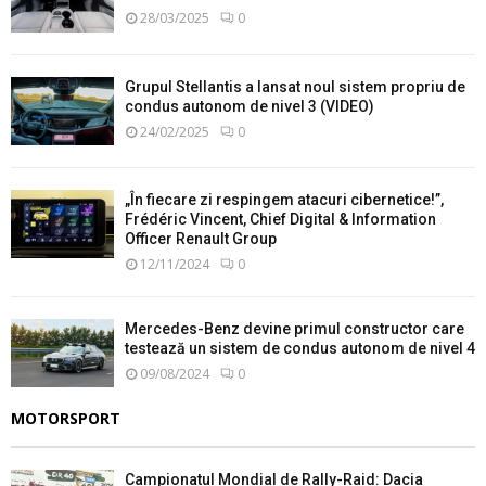
28/03/2025
0
Grupul Stellantis a lansat noul sistem propriu de
condus autonom de nivel 3 (VIDEO)
24/02/2025
0
„În fiecare zi respingem atacuri cibernetice!”,
Frédéric Vincent, Chief Digital & Information
Officer Renault Group
12/11/2024
0
Mercedes-Benz devine primul constructor care
testează un sistem de condus autonom de nivel 4
09/08/2024
0
MOTORSPORT
Campionatul Mondial de Rally-Raid: Dacia