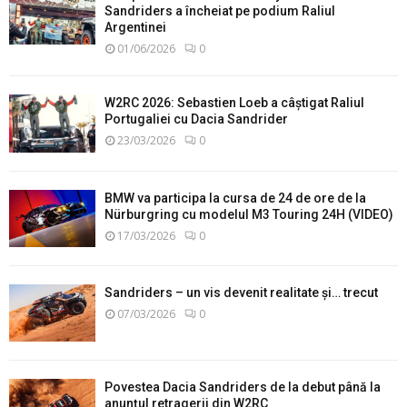
Sandriders a încheiat pe podium Raliul
Argentinei
01/06/2026
0
W2RC 2026: Sebastien Loeb a câștigat Raliul
Portugaliei cu Dacia Sandrider
23/03/2026
0
BMW va participa la cursa de 24 de ore de la
Nürburgring cu modelul M3 Touring 24H (VIDEO)
17/03/2026
0
Sandriders – un vis devenit realitate și… trecut
07/03/2026
0
Povestea Dacia Sandriders de la debut până la
anunțul retragerii din W2RC