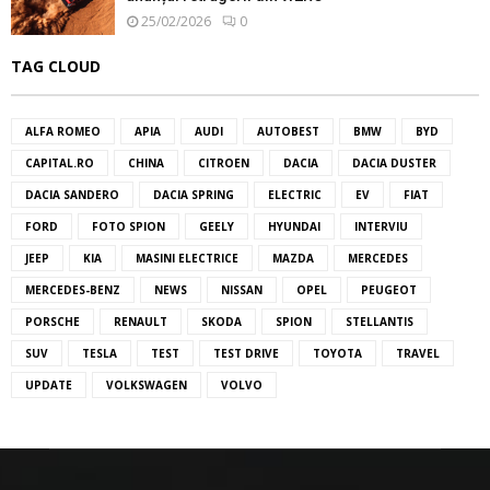
25/02/2026
0
TAG CLOUD
ALFA ROMEO
APIA
AUDI
AUTOBEST
BMW
BYD
CAPITAL.RO
CHINA
CITROEN
DACIA
DACIA DUSTER
DACIA SANDERO
DACIA SPRING
ELECTRIC
EV
FIAT
FORD
FOTO SPION
GEELY
HYUNDAI
INTERVIU
JEEP
KIA
MASINI ELECTRICE
MAZDA
MERCEDES
MERCEDES-BENZ
NEWS
NISSAN
OPEL
PEUGEOT
PORSCHE
RENAULT
SKODA
SPION
STELLANTIS
SUV
TESLA
TEST
TEST DRIVE
TOYOTA
TRAVEL
UPDATE
VOLKSWAGEN
VOLVO