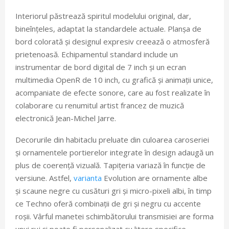
Interiorul păstrează spiritul modelului original, dar,
bineînțeles, adaptat la standardele actuale. Planșa de
bord colorată și designul expresiv creează o atmosferă
prietenoasă. Echipamentul standard include un
instrumentar de bord digital de 7 inch și un ecran
multimedia OpenR de 10 inch, cu grafică și animații unice,
acompaniate de efecte sonore, care au fost realizate în
colaborare cu renumitul artist francez de muzică
electronică Jean-Michel Jarre.
Decorurile din habitaclu preluate din culoarea caroseriei
și ornamentele portierelor integrate în design adaugă un
plus de coerență vizuală. Tapițeria variază în funcție de
versiune. Astfel,
varianta
Evolution are ornamente albe
și scaune negre cu cusături gri și micro-pixeli albi, în timp
ce Techno oferă combinații de gri și negru cu accente
roșii. Vârful manetei schimbătorului transmisiei are forma
unui ruj și poate fi personalizat cu litere specifice