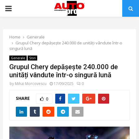
PRIMARY
MENU
Home
Generale
Grupul Chery depășește 240.000 de unități vândute într-o
singură lună
Generale
Stiri
Grupul Chery depășește 240.000 de
unități vândute într-o singură lună
by
Mihai Morcovescu
17/09/2025
0
SHARE
0