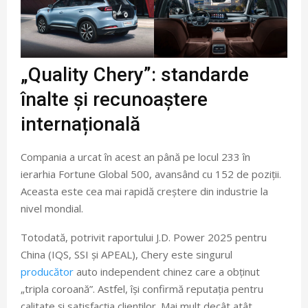
„Quality Chery”: standarde
înalte și recunoaștere
internațională
Compania a urcat în acest an până pe locul 233 în
ierarhia Fortune Global 500, avansând cu 152 de poziții.
Aceasta este cea mai rapidă creștere din industrie la
nivel mondial.
Totodată, potrivit raportului J.D. Power 2025 pentru
China (IQS, SSI și APEAL), Chery este singurul
producător
auto independent chinez care a obținut
„tripla coroană”. Astfel, își confirmă reputația pentru
calitate și satisfacția clienților. Mai mult decât atât,