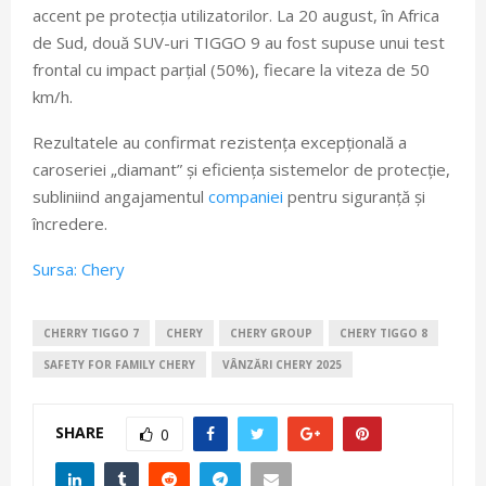
accent pe protecția utilizatorilor. La 20 august, în Africa
de Sud, două SUV-uri TIGGO 9 au fost supuse unui test
frontal cu impact parțial (50%), fiecare la viteza de 50
km/h.
Rezultatele au confirmat rezistența excepțională a
caroseriei „diamant” și eficiența sistemelor de protecție,
subliniind angajamentul
companiei
pentru siguranță și
încredere.
Sursa: Chery
CHERRY TIGGO 7
CHERY
CHERY GROUP
CHERY TIGGO 8
SAFETY FOR FAMILY CHERY
VÂNZĂRI CHERY 2025
SHARE
0