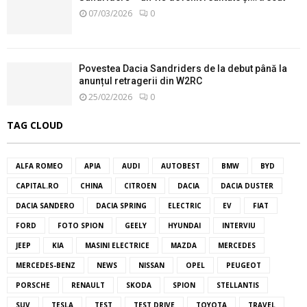
07/03/2026
0
Povestea Dacia Sandriders de la debut până la
anunțul retragerii din W2RC
25/02/2026
0
TAG CLOUD
ALFA ROMEO
APIA
AUDI
AUTOBEST
BMW
BYD
CAPITAL.RO
CHINA
CITROEN
DACIA
DACIA DUSTER
DACIA SANDERO
DACIA SPRING
ELECTRIC
EV
FIAT
FORD
FOTO SPION
GEELY
HYUNDAI
INTERVIU
JEEP
KIA
MASINI ELECTRICE
MAZDA
MERCEDES
MERCEDES-BENZ
NEWS
NISSAN
OPEL
PEUGEOT
PORSCHE
RENAULT
SKODA
SPION
STELLANTIS
SUV
TESLA
TEST
TEST DRIVE
TOYOTA
TRAVEL