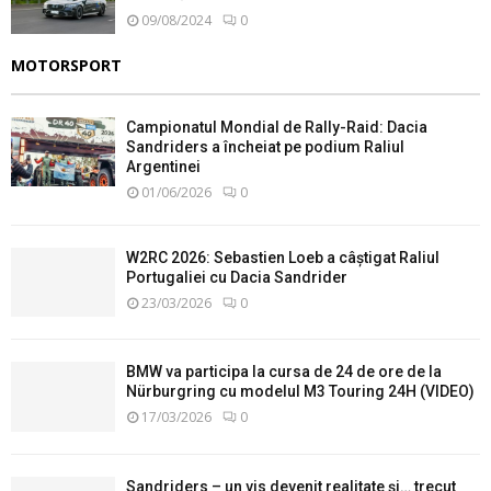
09/08/2024
0
MOTORSPORT
Campionatul Mondial de Rally-Raid: Dacia
Sandriders a încheiat pe podium Raliul
Argentinei
01/06/2026
0
W2RC 2026: Sebastien Loeb a câștigat Raliul
Portugaliei cu Dacia Sandrider
23/03/2026
0
BMW va participa la cursa de 24 de ore de la
Nürburgring cu modelul M3 Touring 24H (VIDEO)
17/03/2026
0
Sandriders – un vis devenit realitate și… trecut