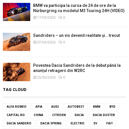
BMW va participa la cursa de 24 de ore de la
Nürburgring cu modelul M3 Touring 24H (VIDEO)
17/03/2026
0
Sandriders – un vis devenit realitate și… trecut
07/03/2026
0
Povestea Dacia Sandriders de la debut până la
anunțul retragerii din W2RC
25/02/2026
0
TAG CLOUD
ALFA ROMEO
APIA
AUDI
AUTOBEST
BMW
BYD
CAPITAL.RO
CHINA
CITROEN
DACIA
DACIA DUSTER
DACIA SANDERO
DACIA SPRING
ELECTRIC
EV
FIAT