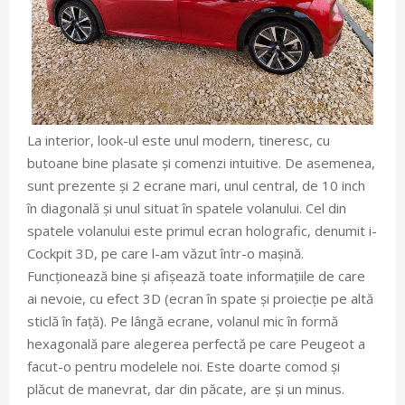
La interior, look-ul este unul modern, tineresc, cu
butoane bine plasate și comenzi intuitive. De asemenea,
sunt prezente și 2 ecrane mari, unul central, de 10 inch
în diagonală și unul situat în spatele volanului. Cel din
spatele volanului este primul ecran holografic, denumit i-
Cockpit 3D, pe care l-am văzut într-o mașină.
Funcționează bine și afișează toate informațiile de care
ai nevoie, cu efect 3D (ecran în spate și proiecție pe altă
sticlă în față). Pe lângă ecrane, volanul mic în formă
hexagonală pare alegerea perfectă pe care Peugeot a
facut-o pentru modelele noi. Este doarte comod și
plăcut de manevrat, dar din păcate, are și un minus.