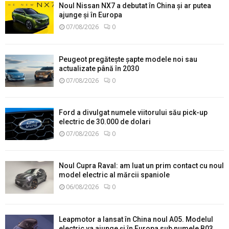
Noul Nissan NX7 a debutat în China și ar putea
ajunge și în Europa
07/08/2026
0
Peugeot pregătește șapte modele noi sau
actualizate până în 2030
07/08/2026
0
Ford a divulgat numele viitorului său pick-up
electric de 30.000 de dolari
07/08/2026
0
Noul Cupra Raval: am luat un prim contact cu noul
model electric al mărcii spaniole
06/08/2026
0
Leapmotor a lansat în China noul A05. Modelul
electric va ajunge și în Europa sub numele B03