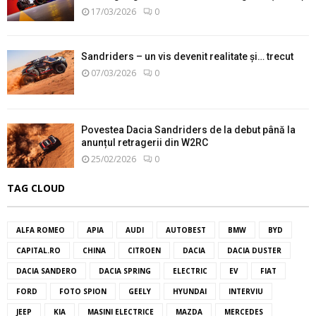
17/03/2026
0
Sandriders – un vis devenit realitate și… trecut
07/03/2026
0
Povestea Dacia Sandriders de la debut până la
anunțul retragerii din W2RC
25/02/2026
0
TAG CLOUD
ALFA ROMEO
APIA
AUDI
AUTOBEST
BMW
BYD
CAPITAL.RO
CHINA
CITROEN
DACIA
DACIA DUSTER
DACIA SANDERO
DACIA SPRING
ELECTRIC
EV
FIAT
FORD
FOTO SPION
GEELY
HYUNDAI
INTERVIU
JEEP
KIA
MASINI ELECTRICE
MAZDA
MERCEDES