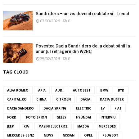
Sandriders – un vis devenit realitate și… trecut
07/03/2026
0
Povestea Dacia Sandriders de la debut până la
anunțul retragerii din W2RC
25/02/2026
0
TAG CLOUD
ALFA ROMEO
APIA
AUDI
AUTOBEST
BMW
BYD
CAPITAL.RO
CHINA
CITROEN
DACIA
DACIA DUSTER
DACIA SANDERO
DACIA SPRING
ELECTRIC
EV
FIAT
FORD
FOTO SPION
GEELY
HYUNDAI
INTERVIU
JEEP
KIA
MASINI ELECTRICE
MAZDA
MERCEDES
MERCEDES-BENZ
NEWS
NISSAN
OPEL
PEUGEOT