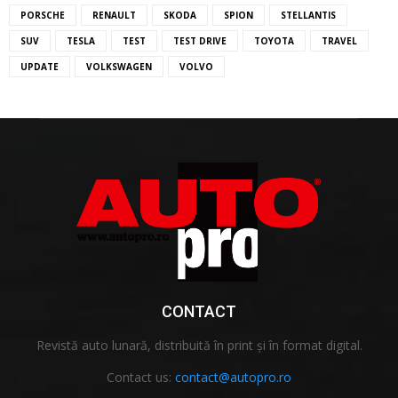
PORSCHE
RENAULT
SKODA
SPION
STELLANTIS
SUV
TESLA
TEST
TEST DRIVE
TOYOTA
TRAVEL
UPDATE
VOLKSWAGEN
VOLVO
CONTACT
Revistă auto lunară, distribuită în print și în format digital.
Contact us:
contact@autopro.ro