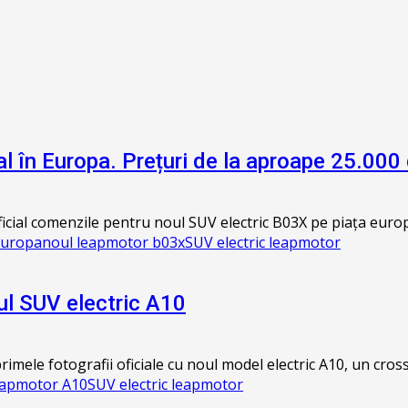
l în Europa. Prețuri de la aproape 25.000
ial comenzile pentru noul SUV electric B03X pe piața europe
Europa
noul leapmotor b03x
SUV electric leapmotor
ul SUV electric A10
ele fotografii oficiale cu noul model electric A10, un cross
eapmotor A10
SUV electric leapmotor