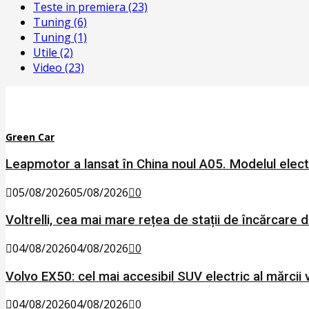
Teste in premiera
(23)
Tuning
(6)
Tuning
(1)
Utile
(2)
Video
(23)
Green Car
Leapmotor a lansat în China noul A05. Modelul elect
05/08/2026
05/08/2026
0
Voltrelli, cea mai mare rețea de stații de încărcare d
04/08/2026
04/08/2026
0
Volvo EX50: cel mai accesibil SUV electric al mărcii 
04/08/2026
04/08/2026
0