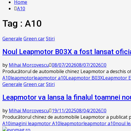
Home
A10
Tag : A10
Generale
Green car
Stiri
Noul Leapmotor B03X a fost lansat oficia
by
Mihai Morcovescu
08/07/2026
08/07/2026
0
Producătorul de automobile chinez Leapmotor a deschis ofic
A10
leapmotor
leapmotor a10
Leapmotor B03X
Leapmotor 
Generale
Green car
Stiri
Leapmotor va lansa la finalul toamnei no
by
Mihai Morcovescu
19/11/2025
08/04/2026
0
Producătorul chinez de automobile Leapmotor a publicat prim
A10
imagini leapmotor A10
leapmotor
leapmotor a10
noul l