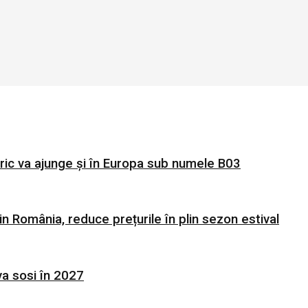
ric va ajunge și în Europa sub numele B03
in România, reduce prețurile în plin sezon estival
va sosi în 2027