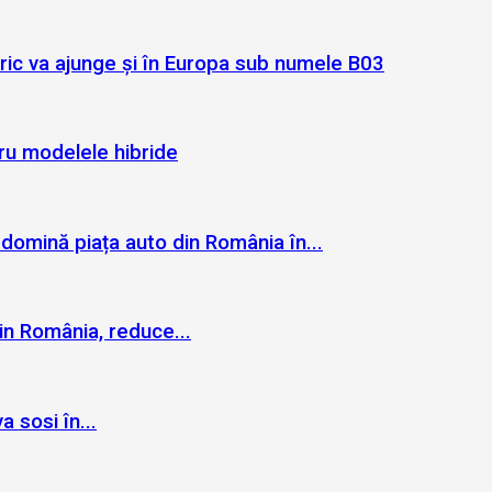
ric va ajunge și în Europa sub numele B03
ru modelele hibride
e domină piața auto din România în...
din România, reduce...
 sosi în...