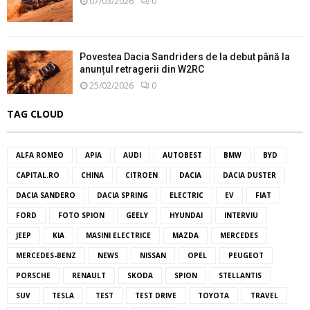
07/03/2026
0
Povestea Dacia Sandriders de la debut până la
anunțul retragerii din W2RC
25/02/2026
0
TAG CLOUD
ALFA ROMEO
APIA
AUDI
AUTOBEST
BMW
BYD
CAPITAL.RO
CHINA
CITROEN
DACIA
DACIA DUSTER
DACIA SANDERO
DACIA SPRING
ELECTRIC
EV
FIAT
FORD
FOTO SPION
GEELY
HYUNDAI
INTERVIU
JEEP
KIA
MASINI ELECTRICE
MAZDA
MERCEDES
MERCEDES-BENZ
NEWS
NISSAN
OPEL
PEUGEOT
PORSCHE
RENAULT
SKODA
SPION
STELLANTIS
SUV
TESLA
TEST
TEST DRIVE
TOYOTA
TRAVEL