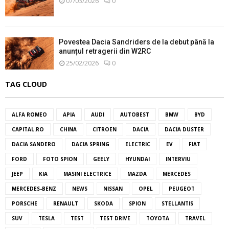
07/03/2026
0
Povestea Dacia Sandriders de la debut până la
anunțul retragerii din W2RC
25/02/2026
0
TAG CLOUD
ALFA ROMEO
APIA
AUDI
AUTOBEST
BMW
BYD
CAPITAL.RO
CHINA
CITROEN
DACIA
DACIA DUSTER
DACIA SANDERO
DACIA SPRING
ELECTRIC
EV
FIAT
FORD
FOTO SPION
GEELY
HYUNDAI
INTERVIU
JEEP
KIA
MASINI ELECTRICE
MAZDA
MERCEDES
MERCEDES-BENZ
NEWS
NISSAN
OPEL
PEUGEOT
PORSCHE
RENAULT
SKODA
SPION
STELLANTIS
SUV
TESLA
TEST
TEST DRIVE
TOYOTA
TRAVEL