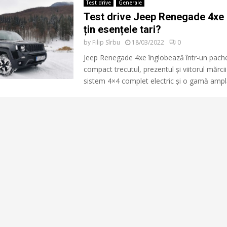
Test drive
Generale
Test drive Jeep Renegade 4xe
țin esențele tari?
by
Filip Sîrbu
18/03/2022
0
Jeep Renegade 4xe înglobează într-un pach
compact trecutul, prezentul și viitorul mărci
sistem 4×4 complet electric și o gamă amplă