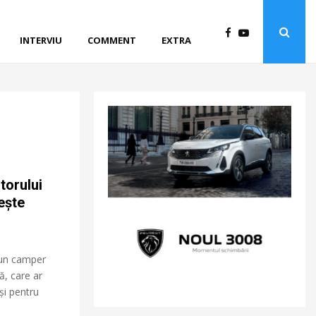
INTERVIU
COMMENT
EXTRA
torului
ește
 un camper
ă, care ar
și pentru