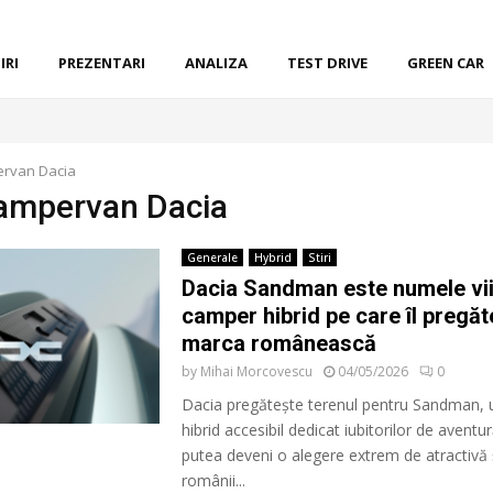
IRI
PREZENTARI
ANALIZA
TEST DRIVE
GREEN CAR
rvan Dacia
campervan Dacia
Generale
Hybrid
Stiri
Dacia Sandman este numele vii
camper hibrid pe care îl pregăt
marca românească
by
Mihai Morcovescu
04/05/2026
0
Dacia pregătește terenul pentru Sandman,
hibrid accesibil dedicat iubitorilor de aventur
putea deveni o alegere extrem de atractivă 
românii...