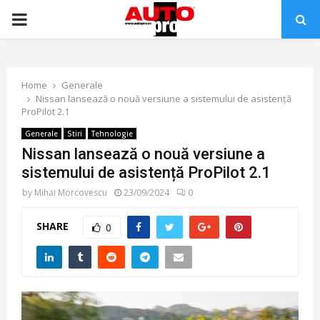
PRIMARY
MENU
Home
Generale
Nissan lansează o nouă versiune a sistemului de asistență
ProPilot 2.1
Generale
Stiri
Tehnologie
Nissan lansează o nouă versiune a
sistemului de asistență ProPilot 2.1
by
Mihai Morcovescu
23/09/2024
0
SHARE
0