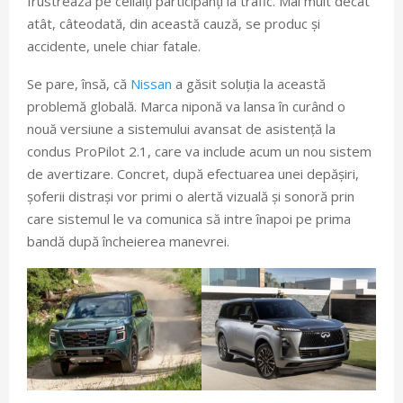
frustrează pe ceilalți participanți la trafic. Mai mult decât
atât, câteodată, din această cauză, se produc și
accidente, unele chiar fatale.
Se pare, însă, că
Nissan
a găsit soluția la această
problemă globală. Marca niponă va lansa în curând o
nouă versiune a sistemului avansat de asistență la
condus ProPilot 2.1, care va include acum un nou sistem
de avertizare. Concret, după efectuarea unei depășiri,
șoferii distrași vor primi o alertă vizuală și sonoră prin
care sistemul le va comunica să intre înapoi pe prima
bandă după încheierea manevrei.