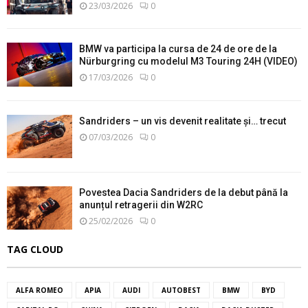
23/03/2026
0
BMW va participa la cursa de 24 de ore de la
Nürburgring cu modelul M3 Touring 24H (VIDEO)
17/03/2026
0
Sandriders – un vis devenit realitate și… trecut
07/03/2026
0
Povestea Dacia Sandriders de la debut până la
anunțul retragerii din W2RC
25/02/2026
0
TAG CLOUD
ALFA ROMEO
APIA
AUDI
AUTOBEST
BMW
BYD