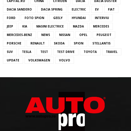
CAPITAL.RO
CHINA
CITROEN
DACIA
DACIA DUSTER
DACIA SANDERO
DACIA SPRING
ELECTRIC
EV
FIAT
FORD
FOTO SPION
GEELY
HYUNDAI
INTERVIU
JEEP
KIA
MASINI ELECTRICE
MAZDA
MERCEDES
MERCEDES-BENZ
NEWS
NISSAN
OPEL
PEUGEOT
PORSCHE
RENAULT
SKODA
SPION
STELLANTIS
SUV
TESLA
TEST
TEST DRIVE
TOYOTA
TRAVEL
UPDATE
VOLKSWAGEN
VOLVO