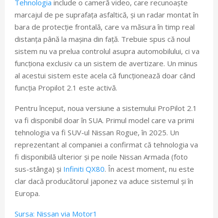
Tehnologia
include o cameră video, care recunoaște
marcajul de pe suprafața asfaltică, și un radar montat în
bara de protecție frontală, care va măsura în timp real
distanța până la mașina din față. Trebuie spus că noul
sistem nu va prelua controlul asupra automobilului, ci va
funcționa exclusiv ca un sistem de avertizare. Un minus
al acestui sistem este acela că funcționează doar când
funcția Propilot 2.1 este activă.
Pentru început, noua versiune a sistemului ProPilot 2.1
va fi disponibil doar în SUA. Primul model care va primi
tehnologia va fi SUV-ul Nissan Rogue, în 2025. Un
reprezentant al companiei a confirmat că tehnologia va
fi disponibilă ulterior și pe noile Nissan Armada (foto
sus-stânga) și
Infiniti QX80
. În acest moment, nu este
clar dacă producătorul japonez va aduce sistemul și în
Europa.
Sursa: Nissan via Motor1