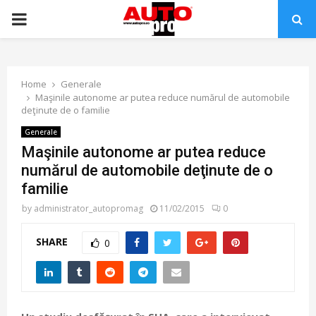
PRIMARY
MENU
Home
Generale
Maşinile autonome ar putea reduce numărul de automobile
deţinute de o familie
Generale
Maşinile autonome ar putea reduce
numărul de automobile deţinute de o
familie
by
administrator_autopromag
11/02/2015
0
SHARE
0