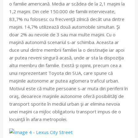
o familie americană. Media ar scădea de la 2,1 maşini la
1,2 maşini. Din cele 150.000 de familii intervievate,
83,7% nu folosesc cu frecvenţă zilnică decât una dintre
maşini. 14,7% utilizează două automobile simultan. Şi
doar 2% au nevoie de 3 sau mai multe maşini. Cu o
maşină autonomă scenariul s-ar schimba. Aceasta ar
duce unul dintre membrii familiei la o destinaţie iar apoi
ar putea reveni singură acasă, unde ar sta la dispoziţia
altui membru din familie. Există şi opinii, precum cea a
unui reprezentant Toyota din SUA, care spune că
maşinile autonome ar putea aglomera traficul urban.
Motivul este că multe persoane s-ar muta din periferii în
oraş, deoarece maşinile autonome oferă posibilităţi de
transport sporite în mediul urban şi ar elimina nevoia
unei maşini ca mijloc obligatoriu transport impus de o
locuinţă în afara metropolei.