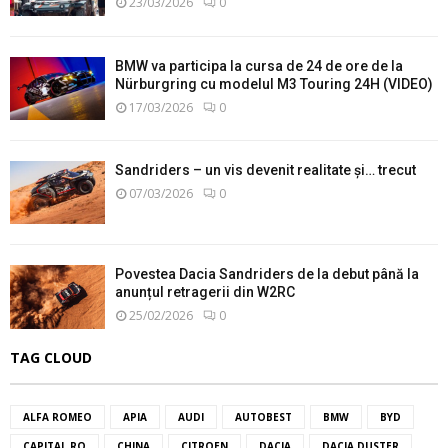
23/03/2026
0
BMW va participa la cursa de 24 de ore de la
Nürburgring cu modelul M3 Touring 24H (VIDEO)
17/03/2026
0
Sandriders – un vis devenit realitate și… trecut
07/03/2026
0
Povestea Dacia Sandriders de la debut până la
anunțul retragerii din W2RC
25/02/2026
0
TAG CLOUD
ALFA ROMEO
APIA
AUDI
AUTOBEST
BMW
BYD
CAPITAL.RO
CHINA
CITROEN
DACIA
DACIA DUSTER