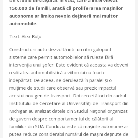
Un studiu desfăşurat în SUA, care a intervievat
150.000 de familii, arată că proliferarea maşinilor
autonome ar limita nevoia deţinerii mai multor
automobile.
Text: Alex Buţu
Constructorii auto dezvoltă într-un ritm galopant
sisteme care permit automobilelor să ruleze fără
intervenţia unui şofer. Este evident că aceasta va deveni
realitatea automobilistică a viitorului nu foarte
îndepărtat. De aceea, se derulează în paralel şi o
mulţime de studii care observă sau prezic impactul
acestui nou gen de transport. Doi cercetători din cadrul
Institutului de Cercetare al Universităţii de Transport din
Michigan au analizat datele din Studiul Naţional organizat
de guvern despre comportamentul de călătorii al
familiilor din SUA. Concluzia este că maşinile autonome ar
putea reduce considerabil numărul de maşini deţinute de