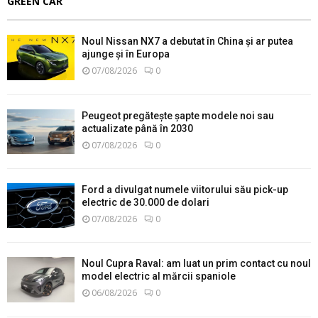
GREEN CAR
Noul Nissan NX7 a debutat în China și ar putea
ajunge și în Europa
07/08/2026
0
Peugeot pregătește șapte modele noi sau
actualizate până în 2030
07/08/2026
0
Ford a divulgat numele viitorului său pick-up
electric de 30.000 de dolari
07/08/2026
0
Noul Cupra Raval: am luat un prim contact cu noul
model electric al mărcii spaniole
06/08/2026
0