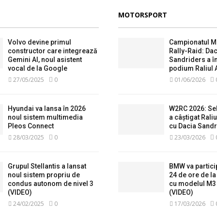
MOTORSPORT
Volvo devine primul
Campionatul M
constructor care integrează
Rally-Raid: Dac
Gemini AI, noul asistent
Sandriders a î
vocal de la Google
podium Raliul 
27/05/2025
0
01/06/2026
Hyundai va lansa în 2026
W2RC 2026: Se
noul sistem multimedia
a câștigat Raliu
Pleos Connect
cu Dacia Sandr
28/03/2025
0
23/03/2026
Grupul Stellantis a lansat
BMW va partici
noul sistem propriu de
24 de ore de l
condus autonom de nivel 3
cu modelul M3
(VIDEO)
(VIDEO)
24/02/2025
0
17/03/2026