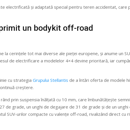
electrificată și adaptată special pentru teren accidentat, care p
rimit un bodykit off-road
a cerințele tot mai diverse ale pieței europene, și anume un SUV 
ul de electrificare a modelelor 4×4 devine prioritară, iar cumpărăt
inie cu strategia
Grupului Stellantis
de a întări oferta de modele hib
continuă creștere.
nd prin suspensia înălțată cu 10 mm, care îmbunătățește semnifica
27 de grade, un unghi de degajare de 31 de grade și de un unghi
tul SUV-urilor compacte cu valențe off-road, rivalizând direct cu