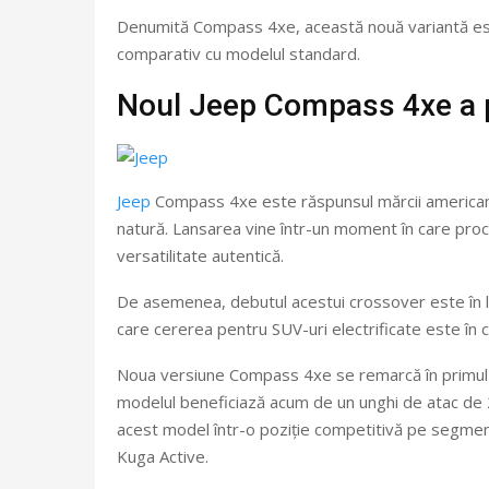
Denumită Compass 4xe, această nouă variantă este 
comparativ cu modelul standard.
Noul Jeep Compass 4xe a p
Jeep
Compass 4xe este răspunsul mărcii americane l
natură. Lansarea vine într-un moment în care proces
versatilitate autentică.
De asemenea, debutul acestui crossover este în l
care cererea pentru SUV-uri electrificate este în 
Noua versiune Compass 4xe se remarcă în primul râ
modelul beneficiază acum de un unghi de atac de 
acest model într-o poziție competitivă pe segmen
Kuga Active.