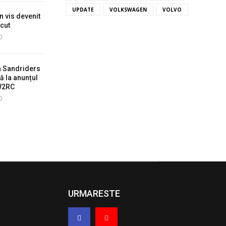
UPDATE
VOLKSWAGEN
VOLVO
n vis devenit
ecut
0
a Sandriders
ă la anunțul
 W2RC
0
URMARESTE