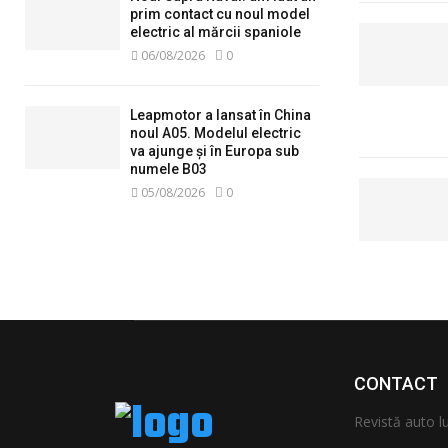
prim contact cu noul model
electric al mărcii spaniole
06/08/2026
0
Leapmotor a lansat în China
noul A05. Modelul electric
va ajunge și în Europa sub
numele B03
05/08/2026
0
CONTACT
Revistă auto lun