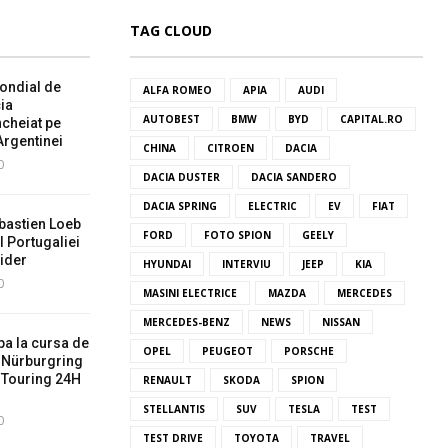
TAG CLOUD
ondial de
ALFA ROMEO
APIA
AUDI
ia
AUTOBEST
BMW
BYD
CAPITAL.RO
ncheiat pe
Argentinei
CHINA
CITROEN
DACIA
0
DACIA DUSTER
DACIA SANDERO
DACIA SPRING
ELECTRIC
EV
FIAT
bastien Loeb
FORD
FOTO SPION
GEELY
l Portugaliei
ider
HYUNDAI
INTERVIU
JEEP
KIA
0
MASINI ELECTRICE
MAZDA
MERCEDES
MERCEDES-BENZ
NEWS
NISSAN
pa la cursa de
OPEL
PEUGEOT
PORSCHE
a Nürburgring
 Touring 24H
RENAULT
SKODA
SPION
STELLANTIS
SUV
TESLA
TEST
0
TEST DRIVE
TOYOTA
TRAVEL