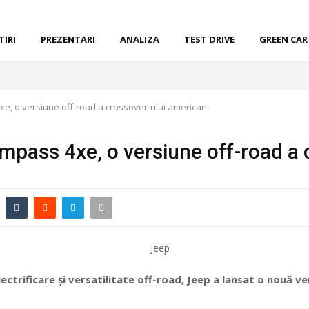
TIRI
PREZENTARI
ANALIZA
TEST DRIVE
GREEN CAR
e, o versiune off-road a crossover-ului american
mpass 4xe, o versiune off-road a 
ectrificare și versatilitate off-road, Jeep a lansat o nouă 