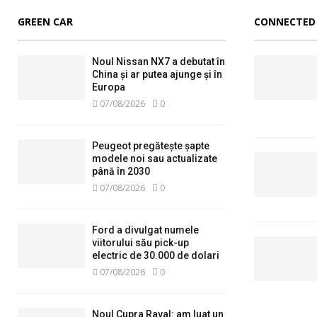
GREEN CAR
CONNECTED
Noul Nissan NX7 a debutat în
China și ar putea ajunge și în
Europa
07/08/2026
0
Peugeot pregătește șapte
modele noi sau actualizate
până în 2030
07/08/2026
0
Ford a divulgat numele
viitorului său pick-up
electric de 30.000 de dolari
07/08/2026
0
Noul Cupra Raval: am luat un