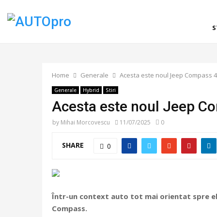
S
Home
Generale
Acesta este noul Jeep Compass 4x
Generale
Hybrid
Stiri
Acesta este noul Jeep Co
by
Mihai Morcovescu
11/07/2025
0
SHARE
0
Într-un context auto tot mai orientat spre el
Compass.