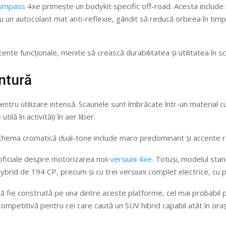
Compass
4xe primește un bodykit specific off-road. Acesta include
u un autocolant mat anti-reflexie, gândit să reducă orbirea în timpu
te funcționale, menite să crească durabilitatea și utilitatea în sc
ntură
ntru utilizare intensă. Scaunele sunt îmbrăcate într-un material cu
ilă în activități în aer liber.
r schema cromatică dual-tone include maro predominant și accente r
oficiale despre motorizarea noii
versiuni 4xe
. Totuși, modelul sta
hybrid de 194 CP, precum și cu trei versiuni complet electrice, cu 
 fie construită pe una dintre aceste platforme, cel mai probabil 
ompetitivă pentru cei care caută un SUV hibrid capabil atât în oraș,