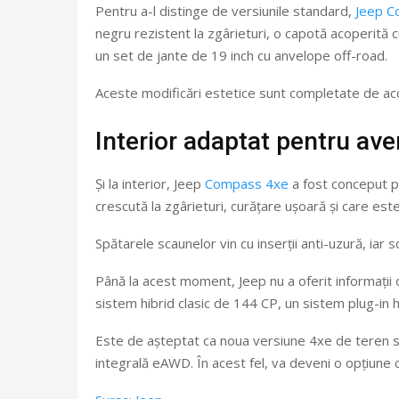
Pentru a-l distinge de versiunile standard,
Jeep 
negru rezistent la zgârieturi, o capotă acoperită c
un set de jante de 19 inch cu anvelope off-road.
Aceste modificări estetice sunt completate de accen
Interior adaptat pentru ave
Și la interior, Jeep
Compass 4xe
a fost conceput pe
crescută la zgârieturi, curățare ușoară și care este ut
Spătarele scaunelor vin cu inserții anti-uzură, ia
Până la acest moment, Jeep nu a oferit informații 
sistem hibrid clasic de 144 CP, un sistem plug-in 
Este de așteptat ca noua versiune 4xe de teren să
integrală eAWD. În acest fel, va deveni o opțiune c