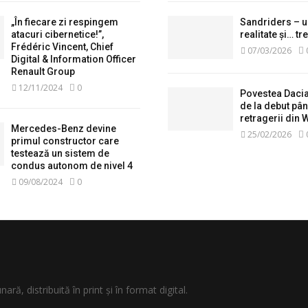
„În fiecare zi respingem
Sandriders – u
atacuri cibernetice!”,
realitate și… tr
Frédéric Vincent, Chief
07/03/2026
Digital & Information Officer
Renault Group
12/11/2024
0
Povestea Daci
de la debut pân
retragerii din
Mercedes-Benz devine
25/02/2026
primul constructor care
testează un sistem de
condus autonom de nivel 4
09/08/2024
0
ară, distribuită în print și în format digital.