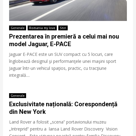
Generale
Romania my love
Stiri
Prezentarea în premieră a celui mai nou
model Jaguar, E-PACE
Jaguar E-PACE este un SUV compact cu 5 locuri, care
înglobează designul şi performanţele unei maşini sport
Jaguar într-un vehicul spaţios, practic, cu tracţiune
integrală....
Generale
Exclusivitate națională: Corespondență
din New York
Land Rover a folosit „scena” portavionului muzeu
„Intreprid” pentru a lansa Land Rover Discovery Vision
Concept. „Este viziunea noastră pentru familia Discovery.