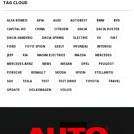
TAG CLOUD
ALFA ROMEO
APIA
AUDI
AUTOBEST
BMW
BYD
CAPITAL.RO
CHINA
CITROEN
DACIA
DACIA DUSTER
DACIA SANDERO
DACIA SPRING
ELECTRIC
EV
FIAT
FORD
FOTO SPION
GEELY
HYUNDAI
INTERVIU
JEEP
KIA
MASINI ELECTRICE
MAZDA
MERCEDES
MERCEDES-BENZ
NEWS
NISSAN
OPEL
PEUGEOT
PORSCHE
RENAULT
SKODA
SPION
STELLANTIS
SUV
TESLA
TEST
TEST DRIVE
TOYOTA
TRAVEL
UPDATE
VOLKSWAGEN
VOLVO