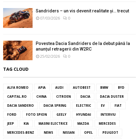
Sandriders – un vis devenit realitate și… trecut
07/03/2026
0
Povestea Dacia Sandriders de la debut până la
anunțul retragerii din W2RC
25/02/2026
0
TAG CLOUD
ALFA ROMEO
APIA
AUDI
AUTOBEST
BMW
BYD
CAPITAL.RO
CHINA
CITROEN
DACIA
DACIA DUSTER
DACIA SANDERO
DACIA SPRING
ELECTRIC
EV
FIAT
FORD
FOTO SPION
GEELY
HYUNDAI
INTERVIU
JEEP
KIA
MASINI ELECTRICE
MAZDA
MERCEDES
MERCEDES-BENZ
NEWS
NISSAN
OPEL
PEUGEOT