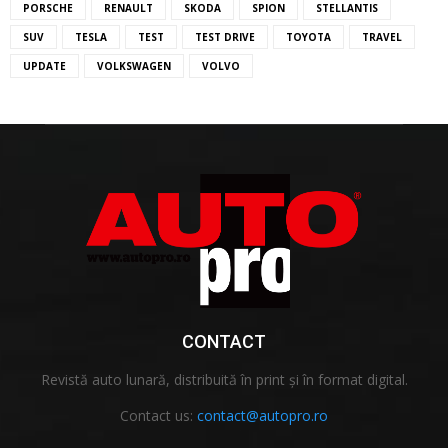
PORSCHE
RENAULT
SKODA
SPION
STELLANTIS
SUV
TESLA
TEST
TEST DRIVE
TOYOTA
TRAVEL
UPDATE
VOLKSWAGEN
VOLVO
CONTACT
Revistă auto lunară, distribuită în print și în format digital.
Contact us:
contact@autopro.ro