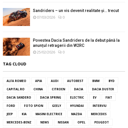
Sandriders – un vis devenit realitate și… trecut
07/03/2026
0
Povestea Dacia Sandriders de la debut până la
anunțul retragerii din W2RC
25/02/2026
0
TAG CLOUD
ALFA ROMEO
APIA
AUDI
AUTOBEST
BMW
BYD
CAPITAL.RO
CHINA
CITROEN
DACIA
DACIA DUSTER
DACIA SANDERO
DACIA SPRING
ELECTRIC
EV
FIAT
FORD
FOTO SPION
GEELY
HYUNDAI
INTERVIU
JEEP
KIA
MASINI ELECTRICE
MAZDA
MERCEDES
MERCEDES-BENZ
NEWS
NISSAN
OPEL
PEUGEOT