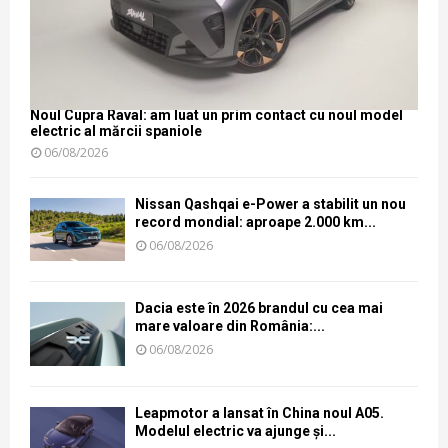
Noul Cupra Raval: am luat un prim contact cu noul model
electric al mărcii spaniole
06/08/2026
Nissan Qashqai e-Power a stabilit un nou
record mondial: aproape 2.000 km...
06/08/2026
Dacia este în 2026 brandul cu cea mai
mare valoare din România:...
06/08/2026
Leapmotor a lansat în China noul A05.
Modelul electric va ajunge și...