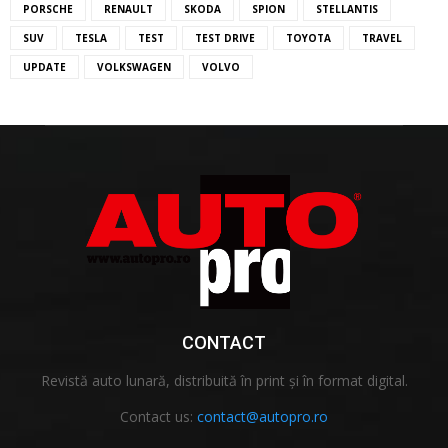
PORSCHE
RENAULT
SKODA
SPION
STELLANTIS
SUV
TESLA
TEST
TEST DRIVE
TOYOTA
TRAVEL
UPDATE
VOLKSWAGEN
VOLVO
CONTACT
Revistă auto lunară, distribuită în print și în format digital.
Contact us:
contact@autopro.ro