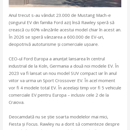
Anul trecut s-au vândut 23.000 de Mustang Mach-e
(singurul EV din familia Ford azi) însă Rawley speră să
crească cu 60% vânzările acestui model chiar în acest an.
În 2026 se speră vânzarea a 600.000 de EV-uri,
deopotrivă autoturisme și comerciale ușoare.
CEO-ul Ford Europa a anunțat lansarea în centrul
industrial de la Koln, Germania a două noi modele EV. În
2023 va fi lansat un nou model SUV compact iar în anul
viitor va urma un Sport Crossover EV. În acel moment
vor fi 4 modele total EV. În aceelași timp vor fi 5 vehicule
comerciale EV pentru Europa – inclusiv cele 2 de la
Craiova.
Deocamdată nu se știe soarta modelelor mai mici,
Fiesta și Focus. Rawley nu a dorit să comenteze despre