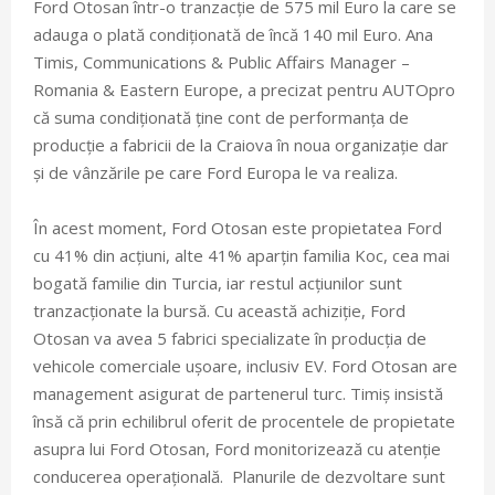
Ford Otosan într-o tranzacție de 575 mil Euro la care se
adauga o plată condiționată de încă 140 mil Euro. Ana
Timis, Communications & Public Affairs Manager –
Romania & Eastern Europe, a precizat pentru AUTOpro
că suma condiționată ține cont de performanța de
producție a fabricii de la Craiova în noua organizație dar
și de vânzările pe care Ford Europa le va realiza.
În acest moment, Ford Otosan este propietatea Ford
cu 41% din acțiuni, alte 41% aparțin familia Koc, cea mai
bogată familie din Turcia, iar restul acțiunilor sunt
tranzacționate la bursă. Cu această achiziție, Ford
Otosan va avea 5 fabrici specializate în producția de
vehicole comerciale ușoare, inclusiv EV. Ford Otosan are
management asigurat de partenerul turc. Timiș insistă
însă că prin echilibrul oferit de procentele de propietate
asupra lui Ford Otosan, Ford monitorizează cu atenție
conducerea operațională. Planurile de dezvoltare sunt