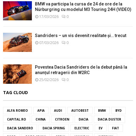
BMW va participa la cursa de 24 de ore de la
Nürburgring cu modelul M3 Touring 24H (VIDEO)
17/03/2026
0
Sandriders – un vis devenit realitate și… trecut
07/03/2026
0
Povestea Dacia Sandriders de la debut până la
anunțul retragerii din W2RC
25/02/2026
0
TAG CLOUD
ALFA ROMEO
APIA
AUDI
AUTOBEST
BMW
BYD
CAPITAL.RO
CHINA
CITROEN
DACIA
DACIA DUSTER
DACIA SANDERO
DACIA SPRING
ELECTRIC
EV
FIAT