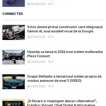
05/08/2026
0
CONNECTED
Volvo devine primul constructor care integrează
Gemini AI, noul asistent vocal de la Google
27/05/2025
0
Hyundai va lansa în 2026 noul sistem multimedia
Pleos Connect
28/03/2025
0
Grupul Stellantis a lansat noul sistem propriu de
condus autonom de nivel 3 (VIDEO)
24/02/2025
0
„În fiecare zi respingem atacuri cibernetice!”,
Frédéric Vincent, Chief Digital & Information