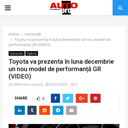
PRIMARY
MENU
Home
Generale
Toyota va prezenta în luna decembrie un nou model de
performanță GR (VIDEO)
Generale
Hybrid
Toyota va prezenta în luna decembrie
un nou model de performanță GR
(VIDEO)
by
Mihai Morcovescu
20/10/2025
0
SHARE
0