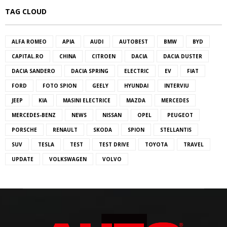
TAG CLOUD
ALFA ROMEO
APIA
AUDI
AUTOBEST
BMW
BYD
CAPITAL.RO
CHINA
CITROEN
DACIA
DACIA DUSTER
DACIA SANDERO
DACIA SPRING
ELECTRIC
EV
FIAT
FORD
FOTO SPION
GEELY
HYUNDAI
INTERVIU
JEEP
KIA
MASINI ELECTRICE
MAZDA
MERCEDES
MERCEDES-BENZ
NEWS
NISSAN
OPEL
PEUGEOT
PORSCHE
RENAULT
SKODA
SPION
STELLANTIS
SUV
TESLA
TEST
TEST DRIVE
TOYOTA
TRAVEL
UPDATE
VOLKSWAGEN
VOLVO