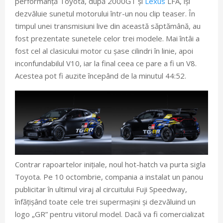
performanță Toyota, după 2000GT și
Lexus
LFA, își
dezvăluie sunetul motorului într-un nou clip teaser. În
timpul unei transmisiuni live din această săptămână, au
fost prezentate sunetele celor trei modele. Mai întâi a
fost cel al clasicului motor cu șase cilindri în linie, apoi
inconfundabilul V10, iar la final ceea ce pare a fi un V8.
Acestea pot fi auzite începând de la minutul 44:52.
Contrar rapoartelor inițiale, noul hot-hatch va purta sigla
Toyota. Pe 10 octombrie, compania a instalat un panou
publicitar în ultimul viraj al circuitului Fuji Speedway,
înfățișând toate cele trei supermașini și dezvăluind un
logo „GR” pentru viitorul model. Dacă va fi comercializat