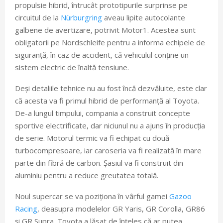
propulsie hibrid, întrucât prototipurile surprinse pe
circuitul de la
Nürburgring
aveau lipite autocolante
galbene de avertizare, potrivit Motor1. Acestea sunt
obligatorii pe Nordschleife pentru a informa echipele de
siguranță, în caz de accident, că vehiculul conține un
sistem electric de înaltă tensiune.
Deși detaliile tehnice nu au fost încă dezvăluite, este clar
că acesta va fi primul hibrid de performanță al Toyota.
De-a lungul timpului, compania a construit concepte
sportive electrificate, dar niciunul nu a ajuns în producția
de serie. Motorul termic va fi echipat cu două
turbocompresoare, iar caroseria va fi realizată în mare
parte din fibră de carbon. Șasiul va fi construit din
aluminiu pentru a reduce greutatea totală.
Noul supercar se va poziționa în vârful gamei
Gazoo
Racing
, deasupra modelelor GR Yaris, GR Corolla, GR86
și GR Supra. Toyota a lăsat de înțeles că ar putea