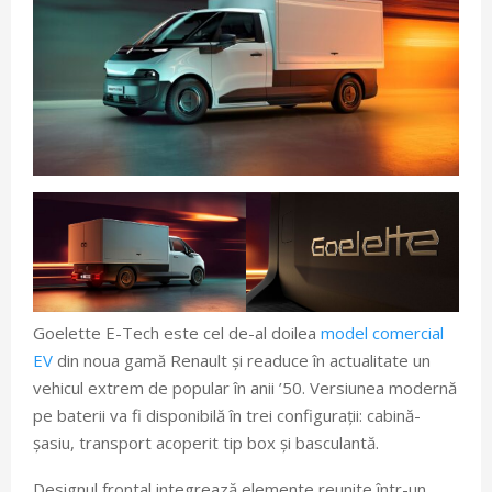
Goelette E-Tech este cel de-al doilea
model comercial
EV
din noua gamă Renault și readuce în actualitate un
vehicul extrem de popular în anii ’50. Versiunea modernă
pe baterii va fi disponibilă în trei configurații: cabină-
șasiu, transport acoperit tip box și basculantă.
Designul frontal integrează elemente reunite într-un