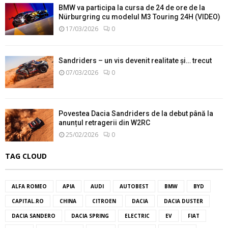
BMW va participa la cursa de 24 de ore de la
Nürburgring cu modelul M3 Touring 24H (VIDEO)
17/03/2026
0
Sandriders – un vis devenit realitate și… trecut
07/03/2026
0
Povestea Dacia Sandriders de la debut până la
anunțul retragerii din W2RC
25/02/2026
0
TAG CLOUD
ALFA ROMEO
APIA
AUDI
AUTOBEST
BMW
BYD
CAPITAL.RO
CHINA
CITROEN
DACIA
DACIA DUSTER
DACIA SANDERO
DACIA SPRING
ELECTRIC
EV
FIAT