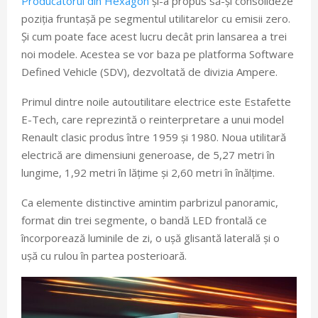
Producătorul din Hexagon
și-a propus să-și consolideze
poziția fruntașă pe segmentul utilitarelor cu emisii zero.
Și cum poate face acest lucru decât prin lansarea a trei
noi modele. Acestea se vor baza pe platforma Software
Defined Vehicle (SDV), dezvoltată de divizia Ampere.
Primul dintre noile autoutilitare electrice este Estafette
E-Tech, care reprezintă o reinterpretare a unui model
Renault clasic produs între 1959 și 1980. Noua utilitară
electrică are dimensiuni generoase, de 5,27 metri în
lungime, 1,92 metri în lățime și 2,60 metri în înălțime.
Ca elemente distinctive amintim parbrizul panoramic,
format din trei segmente, o bandă LED frontală ce
încorporează luminile de zi, o ușă glisantă laterală și o
ușă cu rulou în partea posterioară.