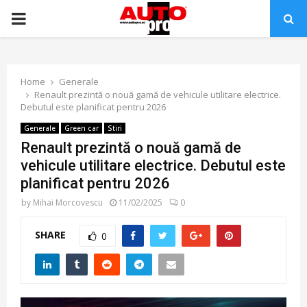
PRIMARY
MENU
Home
Generale
Renault prezintă o nouă gamă de vehicule utilitare electrice.
Debutul este planificat pentru 2026
Generale
Green car
Stiri
Renault prezintă o nouă gamă de
vehicule utilitare electrice. Debutul este
planificat pentru 2026
by
Mihai Morcovescu
11/02/2025
0
SHARE
0