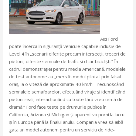
Aici Ford
poate încerca în siguranță vehicule capabile inclusiv de
Level 4 în „scenarii diferite precum intersecții, treceri de
pietoni, diferite semnale de trafic și chiar bicicliști.” În
cadrul demonstrației pentru media Americană, modelele
de test autonome au „mers în modul pilotat prin falsul
oraș, la o viteză de aproximativ 40 km/h – recunoscând
semnalele semafoarelor, efectuând viraje și identificând
pietoni reali, interacționând cu toate fără vreo urmă de
dramă.” Ford face teste pe drumurile publice în
California, Arizona și Michigan și aparent va porni la lucru
și în Europa până la finalul anului. Compania vrea să aibă
gata un model autonom pentru un serviciu de ride-