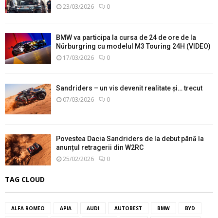
23/03/2026
0
BMW va participa la cursa de 24 de ore de la
Nürburgring cu modelul M3 Touring 24H (VIDEO)
17/03/2026
0
Sandriders – un vis devenit realitate și… trecut
07/03/2026
0
Povestea Dacia Sandriders de la debut până la
anunțul retragerii din W2RC
25/02/2026
0
TAG CLOUD
ALFA ROMEO
APIA
AUDI
AUTOBEST
BMW
BYD