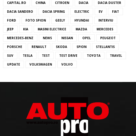
CAPITAL.RO
CHINA
CITROEN
DACIA
DACIA DUSTER
DACIA SANDERO
DACIA SPRING
ELECTRIC
EV
FIAT
FORD
FOTO SPION
GEELY
HYUNDAI
INTERVIU
JEEP
KIA
MASINI ELECTRICE
MAZDA
MERCEDES
MERCEDES-BENZ
NEWS
NISSAN
OPEL
PEUGEOT
PORSCHE
RENAULT
SKODA
SPION
STELLANTIS
SUV
TESLA
TEST
TEST DRIVE
TOYOTA
TRAVEL
UPDATE
VOLKSWAGEN
VOLVO