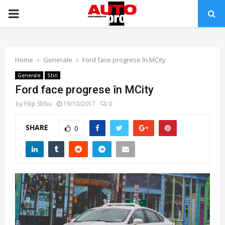
PRIMARY
MENU
Home
Generale
Ford face progrese în MCity
Generale
Stiri
Ford face progrese în MCity
by
Filip Sîrbu
19/10/2017
0
SHARE
0