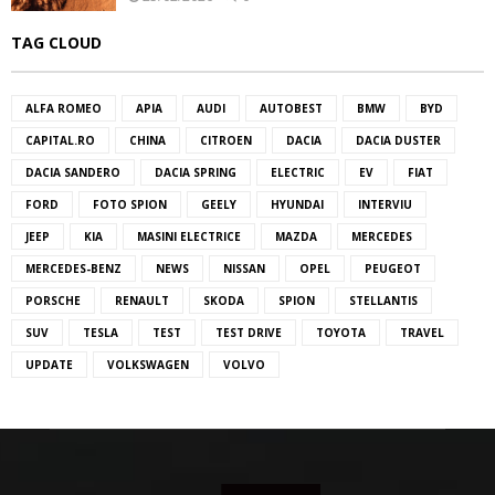
TAG CLOUD
ALFA ROMEO
APIA
AUDI
AUTOBEST
BMW
BYD
CAPITAL.RO
CHINA
CITROEN
DACIA
DACIA DUSTER
DACIA SANDERO
DACIA SPRING
ELECTRIC
EV
FIAT
FORD
FOTO SPION
GEELY
HYUNDAI
INTERVIU
JEEP
KIA
MASINI ELECTRICE
MAZDA
MERCEDES
MERCEDES-BENZ
NEWS
NISSAN
OPEL
PEUGEOT
PORSCHE
RENAULT
SKODA
SPION
STELLANTIS
SUV
TESLA
TEST
TEST DRIVE
TOYOTA
TRAVEL
UPDATE
VOLKSWAGEN
VOLVO