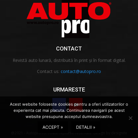
CONTACT
Revistă auto lunară, distribuită în print și în format digital.
Contact us:
contact@autopro.ro
URMARESTE
Acest website foloseste cookies pentru a oferi utilizatorilor o
experienta cat mai placuta. Continuarea navigarii pe acest
website presupune acceptul dumneavoastra.
ACCEPT »
DETALII »
@2021 - Autopro.ro. Toate repturile rezervate.
design
by
designite