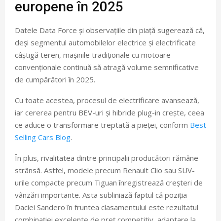
europene în 2025
Datele Data Force și observațiile din piață sugerează că,
deși segmentul automobilelor electrice și electrificate
câștigă teren, mașinile tradiționale cu motoare
convenționale continuă să atragă volume semnificative
de cumpărători în 2025.
Cu toate acestea, procesul de electrificare avansează,
iar cererea pentru BEV-uri și hibride plug-in crește, ceea
ce aduce o transformare treptată a pieței, conform
Best
Selling Cars Blog
.
În plus, rivalitatea dintre principalii producători rămâne
strânsă. Astfel, modele precum Renault Clio sau SUV-
urile compacte precum Tiguan înregistrează creșteri de
vânzări importante. Asta subliniază faptul că poziția
Daciei Sandero în fruntea clasamentului este rezultatul
combinației excelente de preț competitiv, adaptare la