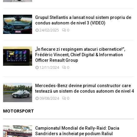
Grupul Stellantis a lansat noul sistem propriu de
condus autonom de nivel 3 (VIDEO)
24/02/2025
0
„În fiecare zi respingem atacuri cibernetice!”,
Frédéric Vincent, Chief Digital & Information
Officer Renault Group
12/11/2024
0
Mercedes-Benz devine primul constructor care
testează un sistem de condus autonom de nivel 4
09/08/2024
0
MOTORSPORT
Campionatul Mondial de Rally-Raid: Dacia
Sandriders a încheiat pe podium Raliul