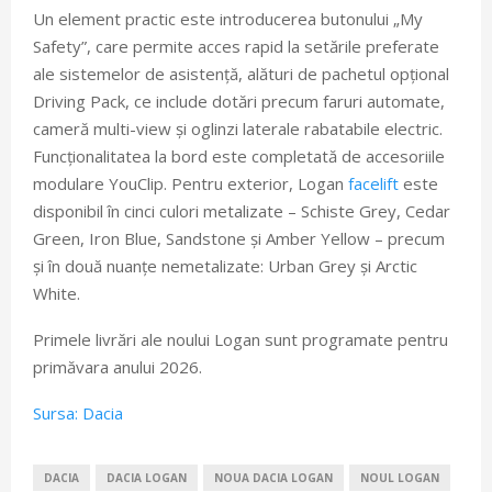
Un element practic este introducerea butonului „My
Safety”, care permite acces rapid la setările preferate
ale sistemelor de asistență, alături de pachetul opțional
Driving Pack, ce include dotări precum faruri automate,
cameră multi-view și oglinzi laterale rabatabile electric.
Funcționalitatea la bord este completată de accesoriile
modulare YouClip. Pentru exterior, Logan
facelift
este
disponibil în cinci culori metalizate – Schiste Grey, Cedar
Green, Iron Blue, Sandstone și Amber Yellow – precum
și în două nuanțe nemetalizate: Urban Grey și Arctic
White.
Primele livrări ale noului Logan sunt programate pentru
primăvara anului 2026.
Sursa: Dacia
DACIA
DACIA LOGAN
NOUA DACIA LOGAN
NOUL LOGAN