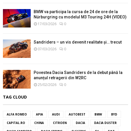
BMW va participa la cursa de 24 de ore de la
Nürburgring cu modelul M3 Touring 24H (VIDEO)
17/03/2026
0
Sandriders – un vis devenit realitate și… trecut
07/03/2026
0
Povestea Dacia Sandriders de la debut până la
anunțul retragerii din W2RC
25/02/2026
0
TAG CLOUD
ALFA ROMEO
APIA
AUDI
AUTOBEST
BMW
BYD
CAPITAL.RO
CHINA
CITROEN
DACIA
DACIA DUSTER