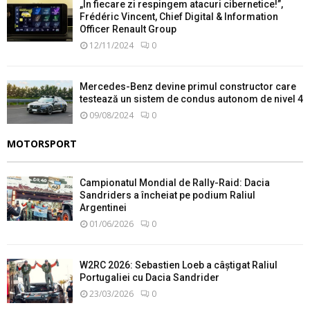
„În fiecare zi respingem atacuri cibernetice!”,
Frédéric Vincent, Chief Digital & Information
Officer Renault Group
12/11/2024
0
Mercedes-Benz devine primul constructor care
testează un sistem de condus autonom de nivel 4
09/08/2024
0
MOTORSPORT
Campionatul Mondial de Rally-Raid: Dacia
Sandriders a încheiat pe podium Raliul
Argentinei
01/06/2026
0
W2RC 2026: Sebastien Loeb a câștigat Raliul
Portugaliei cu Dacia Sandrider
23/03/2026
0