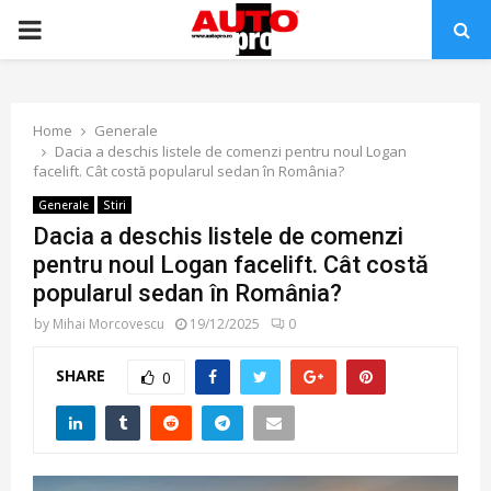
PRIMARY
MENU
Home
Generale
Dacia a deschis listele de comenzi pentru noul Logan
facelift. Cât costă popularul sedan în România?
Generale
Stiri
Dacia a deschis listele de comenzi
pentru noul Logan facelift. Cât costă
popularul sedan în România?
by
Mihai Morcovescu
19/12/2025
0
SHARE
0