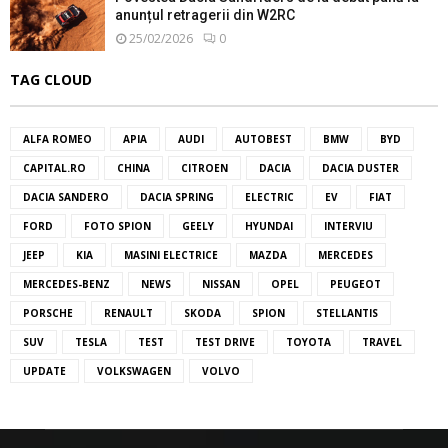
anunțul retragerii din W2RC
25/02/2026
0
TAG CLOUD
ALFA ROMEO
APIA
AUDI
AUTOBEST
BMW
BYD
CAPITAL.RO
CHINA
CITROEN
DACIA
DACIA DUSTER
DACIA SANDERO
DACIA SPRING
ELECTRIC
EV
FIAT
FORD
FOTO SPION
GEELY
HYUNDAI
INTERVIU
JEEP
KIA
MASINI ELECTRICE
MAZDA
MERCEDES
MERCEDES-BENZ
NEWS
NISSAN
OPEL
PEUGEOT
PORSCHE
RENAULT
SKODA
SPION
STELLANTIS
SUV
TESLA
TEST
TEST DRIVE
TOYOTA
TRAVEL
UPDATE
VOLKSWAGEN
VOLVO