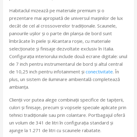
Habitaclul mizează pe materiale premium și o
prezentare mai apropiată de universul mașinilor de lux
decât de cel al crossoverelor tradiționale. Scaunele,
panourile ușilor și o parte din planșa de bord sunt
îmbrăcate în piele și Alcantara roșie, cu materiale
selecționate și finisaje dezvoltate exclusiv în Italia.
Configurația interiorului include două ecrane digitale: unul
de 7 inch pentru instrumentarul de bord și altul central
de 10,25 inch pentru infotainment și
conectivitate
. În
plus, un sistem de iluminare ambientală completează
ambianța.
Clienții vor putea alege combinații specifice de tapițerii,
culori și finisaje, precum și vopsele speciale aplicate prin
tehnici tradiționale sau prin colantare. Portbagajul oferă
un volum de 341 de litri în configurația standard și
ajunge la 1.271 de litri cu scaunele rabatate.