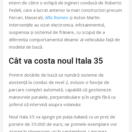
intern de către o echipă de ingineri condusă de Roberto
Fedeli, care a lucrat anterior la mari constructori precum
Ferrari, Maserati,
Alfa Romeo
și Aston Martin.
Intervențiile au vizat electronica, infotainmentul,
suspensia și sistemul de frânare, cu scopul de a
diferenția comportamentul dinamic al vehiculului față de
modelul de bază.
Cât va costa noul Itala 35
Printre dotările de bază se numără sisteme de
asistență la condus de nivel 2, inclusiv o funcție de
parcare complet automată, capabilă să gestioneze
manevrele paralele, perpendiculare și în unghi fără ca
șoferul să intervină asupra volanului.
Noul Itala 35 va ajunge pe piața italiană cu un preț de
pornire de 35.000 de euro, iar primele exemplare vor
ajunge în showroom-uri în septembrie. Lansarea