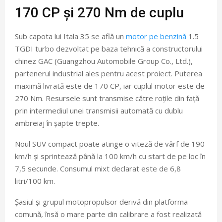
170 CP și 270 Nm de cuplu
Sub capota lui Itala 35 se află un
motor pe benzină
1.5
TGDI turbo dezvoltat pe baza tehnică a constructorului
chinez GAC (Guangzhou Automobile Group Co., Ltd.),
partenerul industrial ales pentru acest proiect. Puterea
maximă livrată este de 170 CP, iar cuplul motor este de
270 Nm. Resursele sunt transmise către roțile din față
prin intermediul unei transmisii automată cu dublu
ambreiaj în șapte trepte.
Noul SUV compact poate atinge o viteză de vârf de 190
km/h și sprintează până la 100 km/h cu start de pe loc în
7,5 secunde. Consumul mixt declarat este de 6,8
litri/100 km.
Șasiul și grupul motopropulsor derivă din platforma
comună, însă o mare parte din calibrare a fost realizată