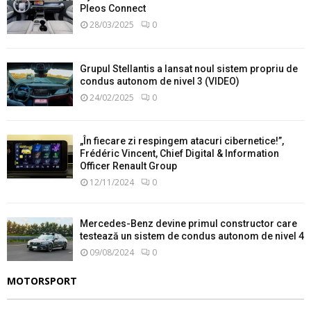
Pleos Connect
28/03/2025
0
Grupul Stellantis a lansat noul sistem propriu de
condus autonom de nivel 3 (VIDEO)
24/02/2025
0
„În fiecare zi respingem atacuri cibernetice!”,
Frédéric Vincent, Chief Digital & Information
Officer Renault Group
12/11/2024
0
Mercedes-Benz devine primul constructor care
testează un sistem de condus autonom de nivel 4
09/08/2024
0
MOTORSPORT