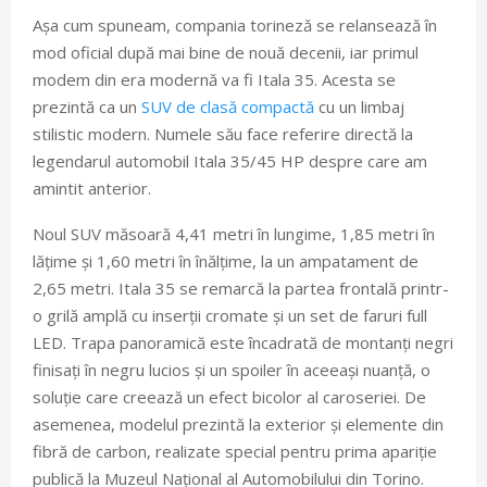
Așa cum spuneam, compania torineză se relansează în
mod oficial după mai bine de nouă decenii, iar primul
modem din era modernă va fi Itala 35. Acesta se
prezintă ca un
SUV de clasă compactă
cu un limbaj
stilistic modern. Numele său face referire directă la
legendarul automobil Itala 35/45 HP despre care am
amintit anterior.
Noul SUV măsoară 4,41 metri în lungime, 1,85 metri în
lățime și 1,60 metri în înălțime, la un ampatament de
2,65 metri. Itala 35 se remarcă la partea frontală printr-
o grilă amplă cu inserții cromate și un set de faruri full
LED. Trapa panoramică este încadrată de montanți negri
finisați în negru lucios și un spoiler în aceeași nuanță, o
soluție care creează un efect bicolor al caroseriei. De
asemenea, modelul prezintă la exterior și elemente din
fibră de carbon, realizate special pentru prima apariție
publică la Muzeul Național al Automobilului din Torino.