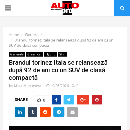
PRIMARY
MENU
Home
Generale
Brandul torinez Itala se relansează după 92 de ani cu un
SUV de clasă compactă
Generale
Green car
Hybrid
Stiri
Brandul torinez Itala se relansează
după 92 de ani cu un SUV de clasă
compactă
by
Mihai Morcovescu
19/05/2026
0
SHARE
0