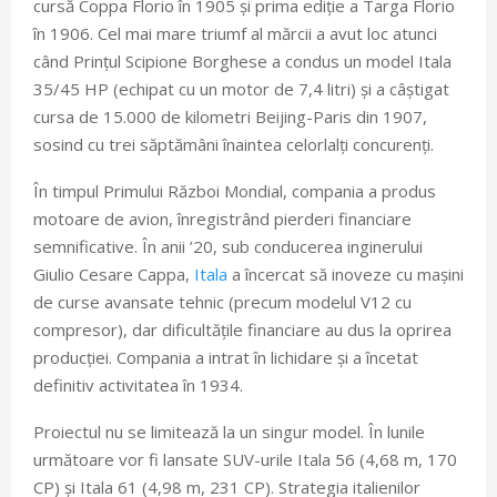
cursă Coppa Florio în 1905 și prima ediție a Targa Florio
în 1906. Cel mai mare triumf al mărcii a avut loc atunci
când Prințul Scipione Borghese a condus un model Itala
35/45 HP (echipat cu un motor de 7,4 litri) și a câștigat
cursa de 15.000 de kilometri Beijing-Paris din 1907,
sosind cu trei săptămâni înaintea celorlalți concurenți.
În timpul Primului Război Mondial, compania a produs
motoare de avion, înregistrând pierderi financiare
semnificative. În anii ’20, sub conducerea inginerului
Giulio Cesare Cappa,
Itala
a încercat să inoveze cu mașini
de curse avansate tehnic (precum modelul V12 cu
compresor), dar dificultățile financiare au dus la oprirea
producției. Compania a intrat în lichidare și a încetat
definitiv activitatea în 1934.
Proiectul nu se limitează la un singur model. În lunile
următoare vor fi lansate SUV-urile Itala 56 (4,68 m, 170
CP) și Itala 61 (4,98 m, 231 CP). Strategia italienilor