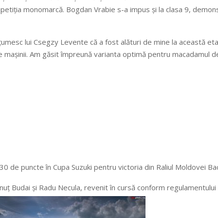
ompetiția monomarcă. Bogdan Vrabie s-a impus și la clasa 9, demons
lțumesc lui Csegzy Levente că a fost alături de mine la această eta
ile mașinii. Am găsit împreună varianta optimă pentru macadamul de
30 de puncte în Cupa Suzuki pentru victoria din Raliul Moldovei Ba
ănuț Budai și Radu Necula, revenit în cursă conform regulamentului 