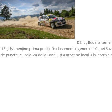
Dănuț Budai a termina
113 și își menține prima poziție în clasamentul general al Cupei Su
de puncte, cu cele 24 de la Bacău, și a urcat pe locul 3 în ierarhi