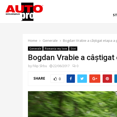
ST
Home
Generale
Bogdan Vrabie a câștigat etapa a 
Generale
Romania my love
Stiri
Bogdan Vrabie a câștigat
by
Filip Sîrbu
22/06/2017
0
SHARE
0