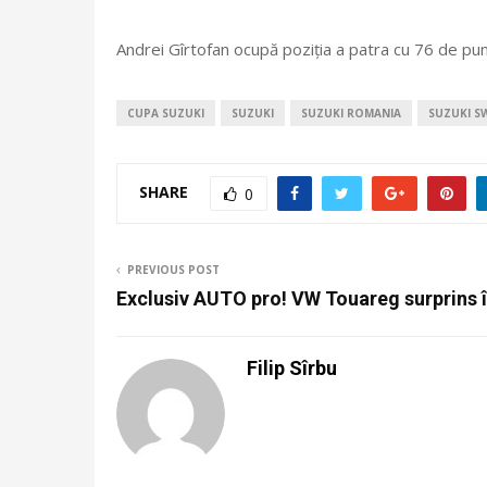
Andrei Gîrtofan ocupă poziția a patra cu 76 de punc
CUPA SUZUKI
SUZUKI
SUZUKI ROMANIA
SUZUKI S
SHARE
0
PREVIOUS POST
Exclusiv AUTO pro! VW Touareg surprins î
Filip Sîrbu