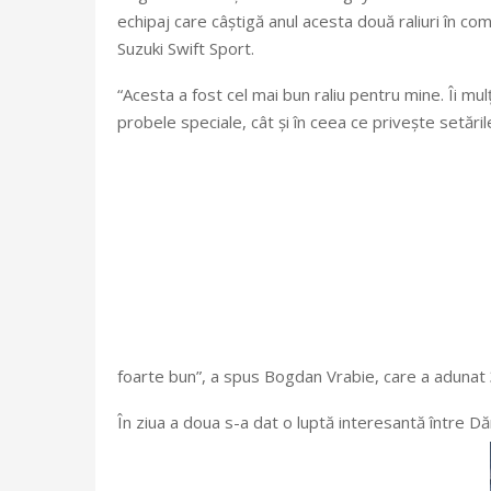
echipaj care câștigă anul acesta două raliuri în c
Suzuki Swift Sport.
“Acesta a fost cel mai bun raliu pentru mine. Îi mu
probele speciale, cât și în ceea ce privește setăr
foarte bun”, a spus Bogdan Vrabie, care a adunat 
În ziua a doua s-a dat o luptă interesantă între D