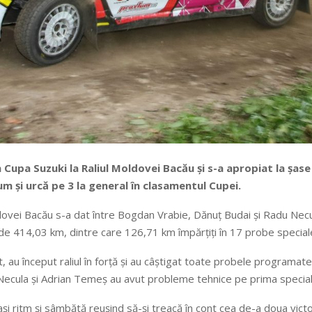
 Cupa Suzuki la Raliul Moldovei Bacău și s-a apropiat la șase
și urcă pe 3 la general în clasamentul Cupei.
dovei Bacău s-a dat între Bogdan Vrabie, Dănuț Budai și Radu Necu
 de 414,03 km, dintre care 126,71 km împărțiți în 17 probe special
au început raliul în forță și au câștigat toate probele programate în
Necula și Adrian Temeș au avut probleme tehnice pe prima specială a
 ritm și sâmbătă reușind să-și treacă în cont cea de-a doua victor