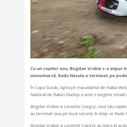
Cu un copilot nou, Bogdan Vrabie s-a impus în
monomarcă. Radu Necula a terminat pe podium 
În Cupa Suzuki, lupta pe macadamul din Raliul Mol
Național de Raliuri Dunlop a avut o lungime totală
Bogdan Vrabie și Levente Csegzy, noul său copilot, 
au terminat ziua pe locul secund, în timp ce Radu 
Bogdan Vrabie și Levente Csegzy au mers în același