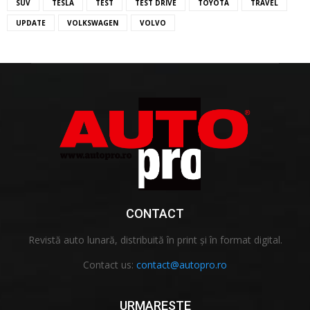
SUV
TESLA
TEST
TEST DRIVE
TOYOTA
TRAVEL
UPDATE
VOLKSWAGEN
VOLVO
CONTACT
Revistă auto lunară, distribuită în print și în format digital.
Contact us:
contact@autopro.ro
URMARESTE