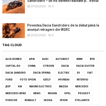
Sandriders – un vis devenit realitate și… trecut
07/03/2026
0
Povestea Dacia Sandriders de la debut până la
anunțul retragerii din W2RC
25/02/2026
0
TAG CLOUD
ALFA ROMEO
APIA
AUDI
AUTOBEST
BMW
BYD
CAPITAL.RO
CHINA
CITROEN
DACIA
DACIA DUSTER
DACIA SANDERO
DACIA SPRING
ELECTRIC
EV
FIAT
FORD
FOTO SPION
GEELY
HYUNDAI
INTERVIU
JEEP
KIA
MASINI ELECTRICE
MAZDA
MERCEDES
MERCEDES-BENZ
NEWS
NISSAN
OPEL
PEUGEOT
PORSCHE
RENAULT
SKODA
SPION
STELLANTIS