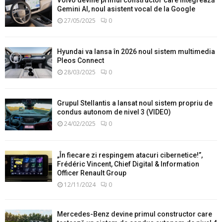
Gemini AI, noul asistent vocal de la Google
27/05/2025
0
Hyundai va lansa în 2026 noul sistem multimedia
Pleos Connect
28/03/2025
0
Grupul Stellantis a lansat noul sistem propriu de
condus autonom de nivel 3 (VIDEO)
24/02/2025
0
„În fiecare zi respingem atacuri cibernetice!”,
Frédéric Vincent, Chief Digital & Information
Officer Renault Group
12/11/2024
0
Mercedes-Benz devine primul constructor care