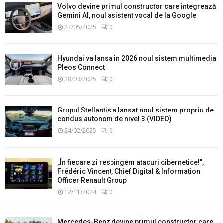
Volvo devine primul constructor care integrează
Gemini AI, noul asistent vocal de la Google
27/05/2025
0
Hyundai va lansa în 2026 noul sistem multimedia
Pleos Connect
28/03/2025
0
Grupul Stellantis a lansat noul sistem propriu de
condus autonom de nivel 3 (VIDEO)
24/02/2025
0
„În fiecare zi respingem atacuri cibernetice!”,
Frédéric Vincent, Chief Digital & Information
Officer Renault Group
12/11/2024
0
Mercedes-Benz devine primul constructor care