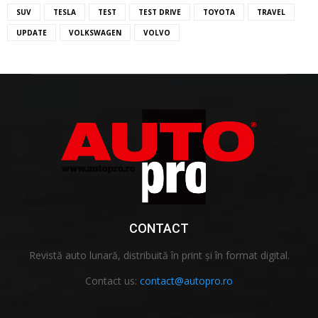
SUV
TESLA
TEST
TEST DRIVE
TOYOTA
TRAVEL
UPDATE
VOLKSWAGEN
VOLVO
CONTACT
Revistă auto lunară, distribuită în print și în format digital.
Contact us:
contact@autopro.ro