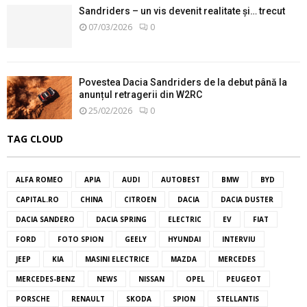
Sandriders – un vis devenit realitate și… trecut
07/03/2026
0
Povestea Dacia Sandriders de la debut până la
anunțul retragerii din W2RC
25/02/2026
0
TAG CLOUD
ALFA ROMEO
APIA
AUDI
AUTOBEST
BMW
BYD
CAPITAL.RO
CHINA
CITROEN
DACIA
DACIA DUSTER
DACIA SANDERO
DACIA SPRING
ELECTRIC
EV
FIAT
FORD
FOTO SPION
GEELY
HYUNDAI
INTERVIU
JEEP
KIA
MASINI ELECTRICE
MAZDA
MERCEDES
MERCEDES-BENZ
NEWS
NISSAN
OPEL
PEUGEOT
PORSCHE
RENAULT
SKODA
SPION
STELLANTIS