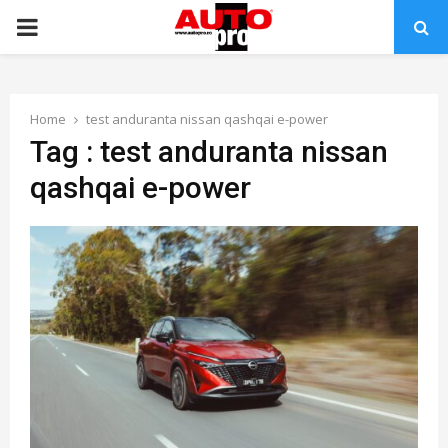
PRIMARY
MENU
Home
test anduranta nissan qashqai e-power
Tag : test anduranta nissan
qashqai e-power