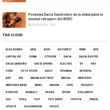
Povestea Dacia Sandriders de la debut până la
anunțul retragerii din W2RC
25/02/2026
0
TAG CLOUD
ALFA ROMEO
APIA
AUDI
AUTOBEST
BMW
BYD
CAPITAL.RO
CHINA
CITROEN
DACIA
DACIA DUSTER
DACIA SANDERO
DACIA SPRING
ELECTRIC
EV
FIAT
FORD
FOTO SPION
GEELY
HYUNDAI
INTERVIU
JEEP
KIA
MASINI ELECTRICE
MAZDA
MERCEDES
MERCEDES-BENZ
NEWS
NISSAN
OPEL
PEUGEOT
PORSCHE
RENAULT
SKODA
SPION
STELLANTIS
SUV
TESLA
TEST
TEST DRIVE
TOYOTA
TRAVEL
UPDATE
VOLKSWAGEN
VOLVO