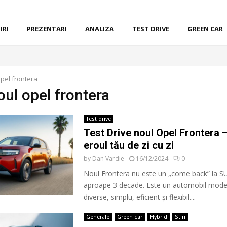
IRI
PREZENTARI
ANALIZA
TEST DRIVE
GREEN CAR
pel frontera
oul opel frontera
Test drive
Test Drive noul Opel Frontera –
eroul tău de zi cu zi
by
Dan Vardie
16/12/2024
0
Noul Frontera nu este un „come back” la S
aproape 3 decade. Este un automobil moder
diverse, simplu, eficient și flexibil....
Generale
Green car
Hybrid
Stiri