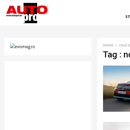
ST
Home
noul o
Tag : n