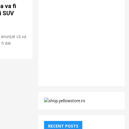
 va fi
ui SUV
 anunțat că va
fi dat
RECENT POSTS