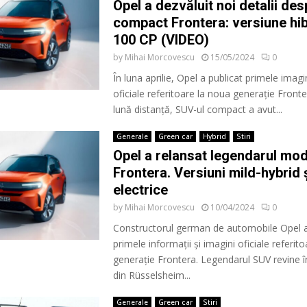
Opel a dezvăluit noi detalii de
compact Frontera: versiune hib
100 CP (VIDEO)
by
Mihai Morcovescu
15/05/2024
0
În luna aprilie, Opel a publicat primele imagini
oficiale referitoare la noua generație Front
lună distanță, SUV-ul compact a avut...
Generale
Green car
Hybrid
Stiri
Opel a relansat legendarul mod
Frontera. Versiuni mild-hybrid 
electrice
by
Mihai Morcovescu
10/04/2024
0
Constructorul german de automobile Opel a
primele informații și imagini oficiale referit
generație Frontera. Legendarul SUV revine 
din Rüsselsheim...
Generale
Green car
Stiri