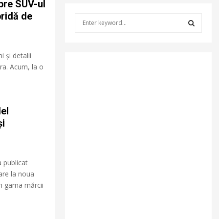
spre SUV-ul
ridă de
S
e
a
S
r
 și detalii
c
E
era. Acum, la o
h
f
A
o
r
R
el
:
C
și
H
 publicat
oare la noua
în gama mărcii