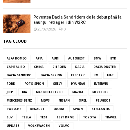
Povestea Dacia Sandriders de la debut până la
anunțul retragerii din W2RC
25/02/2026
0
TAG CLOUD
ALFA ROMEO
APIA
AUDI
AUTOBEST
BMW
BYD
CAPITAL.RO
CHINA
CITROEN
DACIA
DACIA DUSTER
DACIA SANDERO
DACIA SPRING
ELECTRIC
EV
FIAT
FORD
FOTO SPION
GEELY
HYUNDAI
INTERVIU
JEEP
KIA
MASINI ELECTRICE
MAZDA
MERCEDES
MERCEDES-BENZ
NEWS
NISSAN
OPEL
PEUGEOT
PORSCHE
RENAULT
SKODA
SPION
STELLANTIS
SUV
TESLA
TEST
TEST DRIVE
TOYOTA
TRAVEL
UPDATE
VOLKSWAGEN
VOLVO